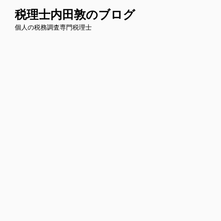
コ
税理士内田敦のブログ
ン
個人の税務調査専門税理士
テ
ン
ツ
へ
ス
キ
ッ
プ