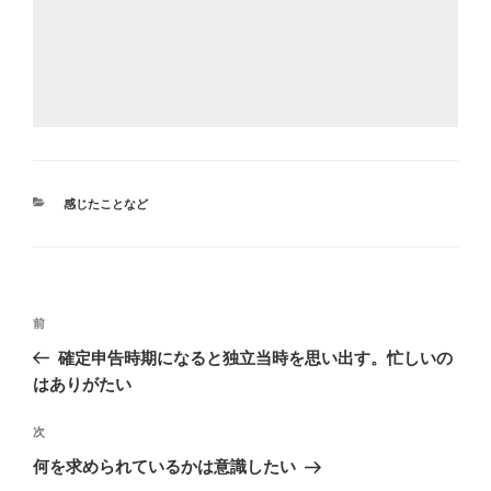
カ
感じたことなど
テ
ゴ
リ
ー
投
前
前
稿
の
確定申告時期になると独立当時を思い出す。忙しいの
ナ
投
はありがたい
ビ
稿
ゲ
次
次
の
ー
何を求められているかは意識したい
投