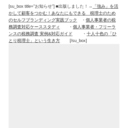
[su_box title="お知らせ"] ■出版しました！→
「強み」を活
かして顧客をつかむ！あなたにもできる 税理士のため
のセルフブランディング実践ブック
・
個人事業者の税
務調査対応ケーススタディ
・
個人事業者・フリーラ
ンスの税務調査 実例&対応ガイド
・
十人十色の「ひ
とり税理士」という生き方
[/su_box]