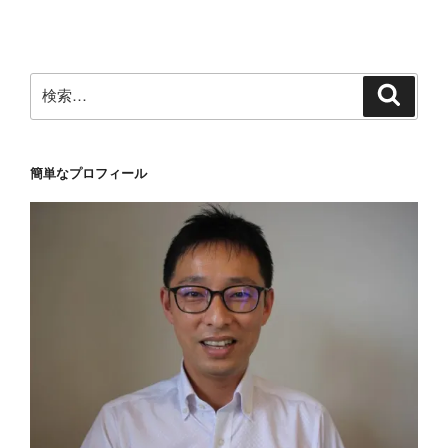
シ
稿
ョ
ン
検
検
索
索:
簡単なプロフィール