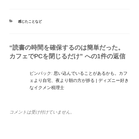
カ
感じたことなど
テ
ゴ
リ
ー
“読書の時間を確保するのは簡単だった。
カフェでPCを閉じるだけ” への1件の返信
ピンバック:
思い込んでいることがあるかも。カフ
ェより自宅、夜より朝の方が捗る | ディズニー好き
なイクメン税理士
コメントは受け付けていません。