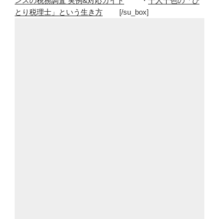
ンスの税務調査 実例&対応ガイド
・
十人十色の「ひ
とり税理士」という生き方
[/su_box]