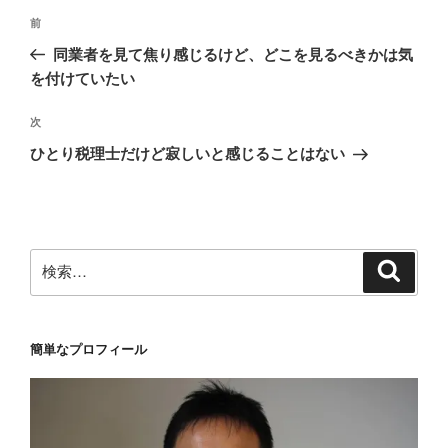
投
前
前
稿
の
同業者を見て焦り感じるけど、どこを見るべきかは気
ナ
投
を付けていたい
ビ
稿
ゲ
次
次
の
ー
ひとり税理士だけど寂しいと感じることはない
投
シ
稿
ョ
ン
検
検
索
索:
簡単なプロフィール