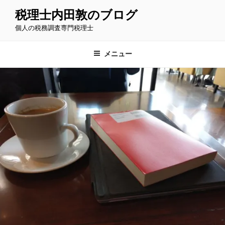
コ
税理士内田敦のブログ
ン
個人の税務調査専門税理士
テ
ン
ツ
メニュー
へ
ス
キ
ッ
プ