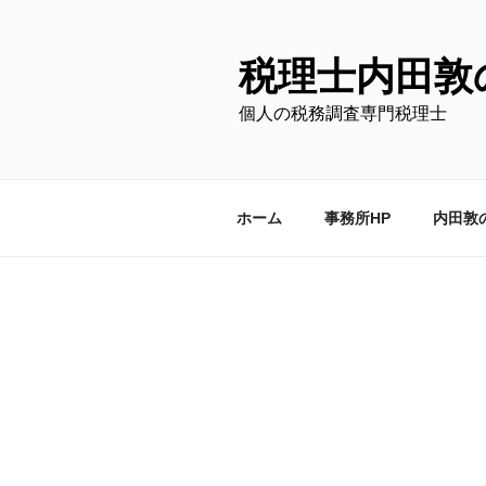
コ
ン
テ
税理士内田敦
ン
個人の税務調査専門税理士
ツ
へ
ス
キ
ホーム
事務所HP
内田敦
ッ
プ