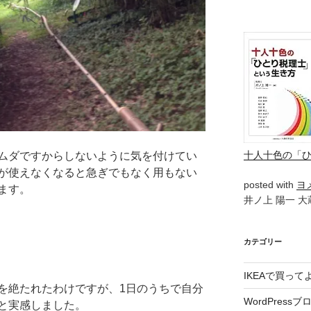
十人十色の「
ムダですからしないように気を付けてい
が使えなくなると急ぎでもなく用もない
posted with
ヨ
ます。
井ノ上 陽一 大蔵
カテゴリー
IKEAで買っ
を絶たれたわけですが、1日のうちで自分
WordPressブ
と実感しました。