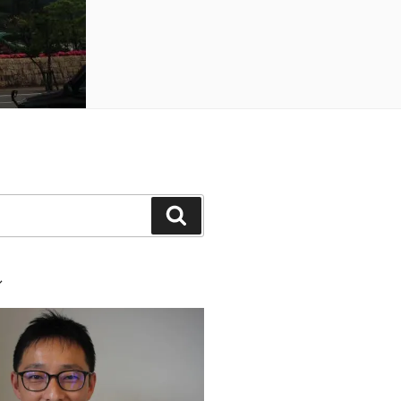
検
索
ル