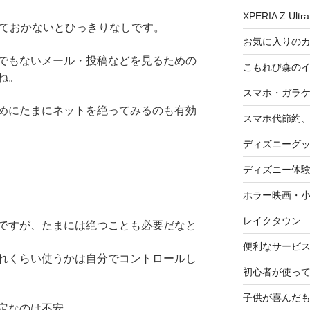
XPERIA Z Ultra
っておかないとひっきりなしです。
お気に入りの
でもないメール・投稿などを見るための
こもれび森の
ね。
スマホ・ガラ
めにたまにネットを絶ってみるのも有効
スマホ代節約、
ディズニーグ
ディズニー体
ホラー映画・
レイクタウン
ですが、たまには絶つことも必要だなと
便利なサービ
れくらい使うかは自分でコントロールし
初心者が使って
子供が喜んだ
定なのは不安。