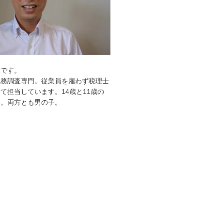
敦です。
税務調査専門。従業員を雇わず税理士
て担当しています。14歳と11歳の
す。両方とも男の子。