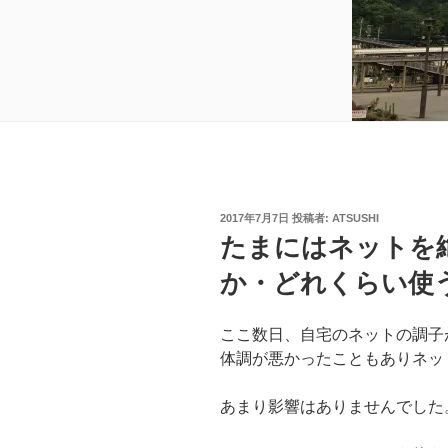
投
2017年7月7日
投稿者:
ATSUSHI
稿
たまにはネットを
日:
か・どれくらい使
ここ数日、自宅のネットの調子
体調が悪かったこともありネッ
あまり影響はありませんでした