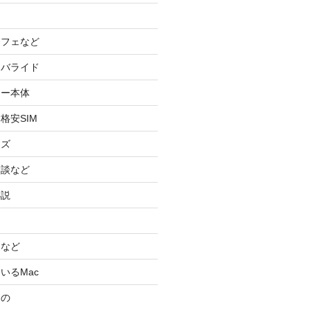
カフェなど
イバライド
ケー本体
格安SIM
ッズ
験談など
小説
スなど
いるMac
もの