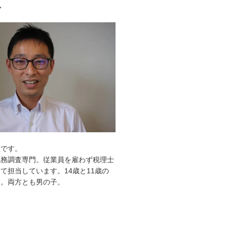
ル
敦です。
税務調査専門。従業員を雇わず税理士
て担当しています。14歳と11歳の
す。両方とも男の子。