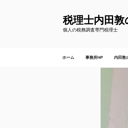
コ
ン
テ
税理士内田敦
ン
個人の税務調査専門税理士
ツ
へ
ス
キ
ホーム
事務所HP
内田敦
ッ
プ