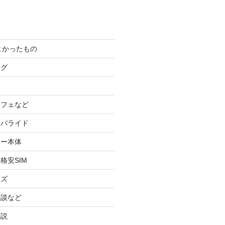
てよかったもの
ログ
カフェなど
イバライド
ケー本体
格安SIM
ッズ
験談など
小説