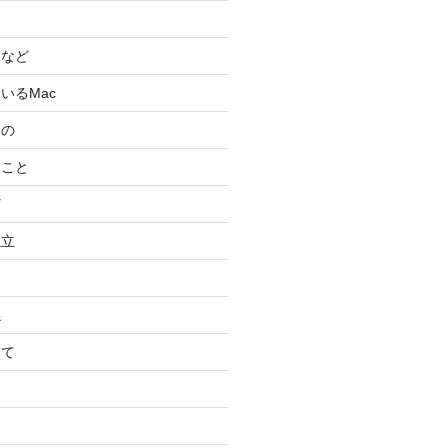
スなど
いるMac
もの
ること
ど
独立
係
いて