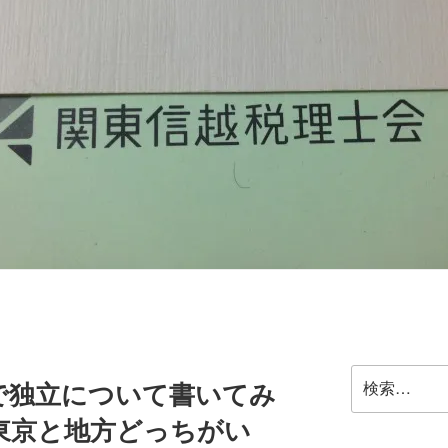
検
で独立について書いてみ
索:
東京と地方どっちがい