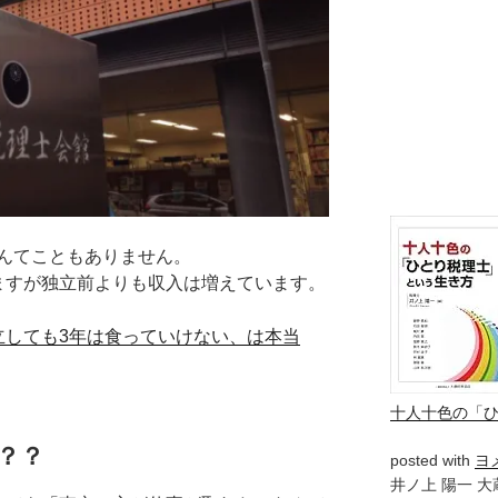
んてこともありません。
ますが独立前よりも収入は増えています。
立しても3年は食っていけない、は本当
十人十色の「
？？
posted with
ヨ
井ノ上 陽一 大蔵