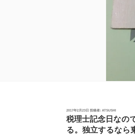
投
2017年2月23日
投稿者:
ATSUSHI
稿
税理士記念日なの
日:
る。独立するなら