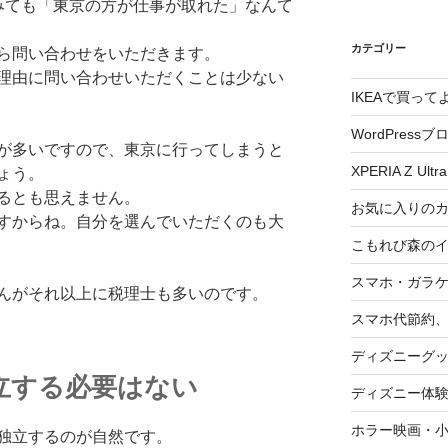
みても「東京の方が仕事が取れた」なんて
カテゴリー
ら問い合わせをいただきます。
理由に問い合わせいただくことは少ない
IKEAで買っ
WordPressブ
が多いですので、東京に行ってしまうと
XPERIA Z Ultra
ょう。
るとも思えません。
お気に入りの
すからね。自分を選んでいただくのも大
こもれび森の
スマホ・ガラ
んがそれ以上に税理士も多いのです。
スマホ代節約、
ディズニーグ
立する必要はない
ディズニー体
ホラー映画・
独立するのが自然です。