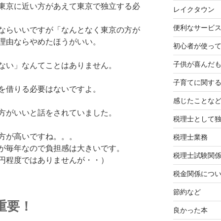
東京に近い方があえて東京で独立する必
レイクタウン
便利なサービ
ならいいですが「なんとなく東京の方が
理由ならやめたほうがいい。
初心者が使って
子供が喜んだ
ない」なんてことはありません。
子育てに関す
を借りる必要はないですよ。
感じたことな
方がいいと話をされていました。
税理士として
方が高いですね。。。
税理士業務
が毎年なので負担感は大きいです。
税理士試験関
円程度ではありませんが・・）
税金関係につ
節約など
重要！
良かった本