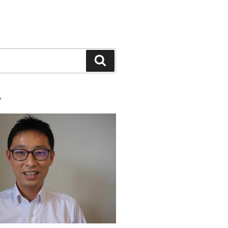
検
索
ル