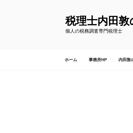
コ
ン
テ
税理士内田敦
ン
個人の税務調査専門税理士
ツ
へ
ス
キ
ホーム
事務所HP
内田敦
ッ
プ