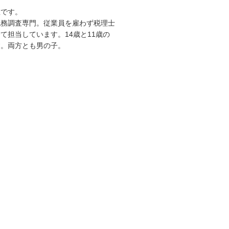
敦です。
税務調査専門。従業員を雇わず税理士
て担当しています。14歳と11歳の
す。両方とも男の子。