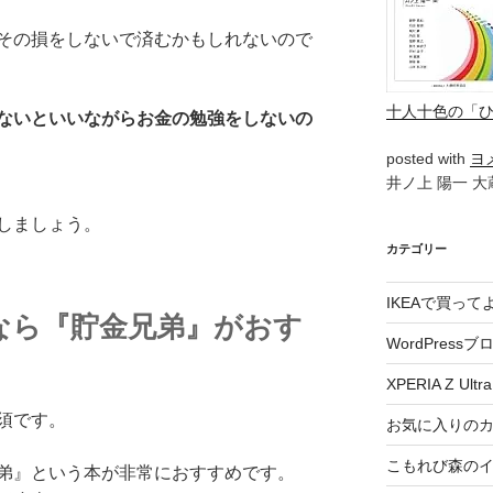
その損をしないで済むかもしれないので
十人十色の「
ないといいながらお金の勉強をしないの
posted with
ヨ
井ノ上 陽一 大蔵
しましょう。
カテゴリー
IKEAで買っ
なら『貯金兄弟』がおす
WordPressブ
XPERIA Z Ultra
須です。
お気に入りの
こもれび森の
弟』という本が非常におすすめです。