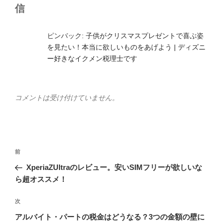
信
ピンバック:
子供がクリスマスプレゼントで喜ぶ姿
を見たい！本当に欲しいものをあげよう | ディズニ
ー好きなイクメン税理士です
コメントは受け付けていません。
投
前
前
稿
の
XperiaZUltraのレビュー。安いSIMフリーが欲しいな
ナ
投
ら超オススメ！
ビ
稿
ゲ
次
次
の
ー
アルバイト・パートの税金はどうなる？3つの金額の壁に