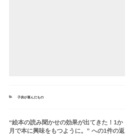
カ
子供が喜んだもの
テ
ゴ
リ
ー
“絵本の読み聞かせの効果が出てきた！1か
月で本に興味をもつように。” への1件の返