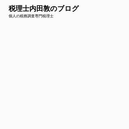
コ
税理士内田敦のブログ
ン
個人の税務調査専門税理士
テ
ン
ツ
へ
ス
キ
ッ
プ