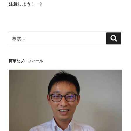
投
シ
注意しよう！
稿
ョ
ン
検
検
索
索:
簡単なプロフィール