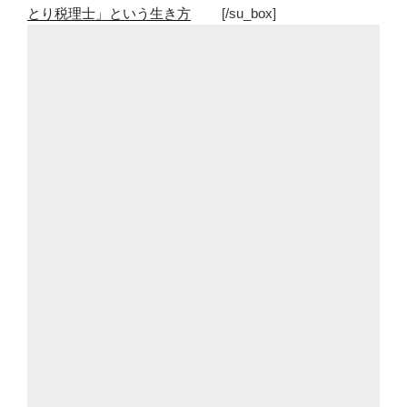
とり税理士」という生き方
[/su_box]