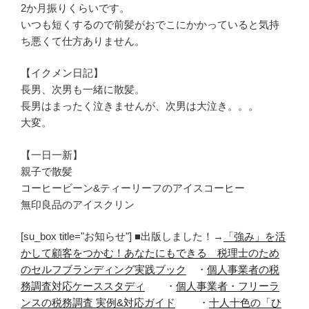
2か月振りくらいです。
いつも短くするので前髪がおでこにかかっていると気持
ち悪くて仕方ありません。
【イクメン日記】
長男、次男も一緒に散髪。
長男はまったく泣きませんが、次男は大泣き。。。
大変。
【一日一新】
親子で散髪
コーヒービーン&ティーリーフのアイスコーヒー
無印良品のアイスクリン
[su_box title="お知らせ"] ■出版しました！→
「強み」を活
かして顧客をつかむ！あなたにもできる 税理士のため
のセルフブランディング実践ブック
・
個人事業者の税
務調査対応ケーススタディ
・
個人事業者・フリーラ
ンスの税務調査 実例&対応ガイド
・
十人十色の「ひ