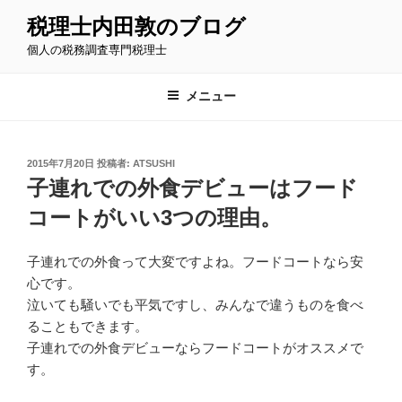
コ
税理士内田敦のブログ
ン
個人の税務調査専門税理士
テ
ン
ツ
メニュー
へ
ス
キ
投
2015年7月20日
投稿者:
ATSUSHI
稿
ッ
子連れでの外食デビューはフード
日:
プ
コートがいい3つの理由。
子連れでの外食って大変ですよね。フードコートなら安
心です。
泣いても騒いでも平気ですし、みんなで違うものを食べ
ることもできます。
子連れでの外食デビューならフードコートがオススメで
す。