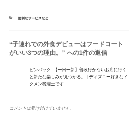
カ
便利なサービスなど
テ
ゴ
リ
ー
“子連れでの外食デビューはフードコート
がいい3つの理由。” への1件の返信
ピンバック:
【一日一新】普段行かないお店に行く
と新たな楽しみが見つかる。 | ディズニー好きなイ
クメン税理士です
コメントは受け付けていません。