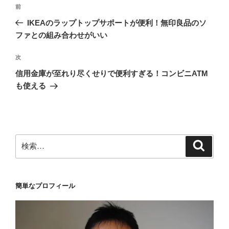
投
前
前
稿
の
IKEAのラップトップサポートが便利！無印良品のソ
ナ
投
ファとの組み合わせがいい
ビ
稿
ゲ
次
次
の
ー
信用金庫が至れり尽くせりで便利すぎる！コンビニATM
投
シ
も使える
稿
ョ
ン
検
検
索
索:
簡単なプロフィール