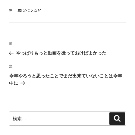
カ
感じたことなど
テ
ゴ
リ
ー
投
前
前
稿
の
やっぱりもっと動画を撮っておけばよかった
ナ
投
ビ
稿
次
次
ゲ
の
今年やろうと思ったことでまだ出来ていないことは今年
投
ー
中に
稿
シ
ョ
ン
検
検
索
索: