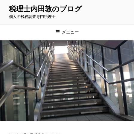
コ
税理士内田敦のブログ
ン
個人の税務調査専門税理士
テ
ン
ツ
メニュー
へ
ス
キ
ッ
プ