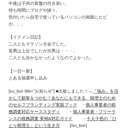
午後は子供の算盤の付き添い。
待ち時間にブログや諸々。
気付いたら自宅で使っているパソコンの画面にヒビ
が。。。
【イクメン日記】
二人ともマラソン大会でした。
長男は上位でしたが次男は・・・。
二人とも歩かなかったようなのでよかった。
【一日一新】
とある抽選申し込み
[su_box title="お知らせ"] ■出版しました！→
「強み」を活
かして顧客をつかむ！あなたにもできる 税理士のため
のセルフブランディング実践ブック
・
個人事業者の税
務調査対応ケーススタディ
・
個人事業者・フリーラ
ンスの税務調査 実例&対応ガイド
・
十人十色の「ひ
とり税理士」という生き方
[/su_box]