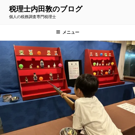
コ
税理士内田敦のブログ
ン
個人の税務調査専門税理士
テ
ン
ツ
メニュー
へ
ス
キ
ッ
プ