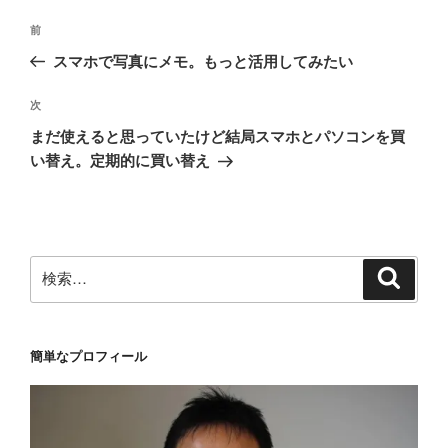
投
前
前
稿
の
スマホで写真にメモ。もっと活用してみたい
ナ
投
ビ
稿
次
次
ゲ
の
まだ使えると思っていたけど結局スマホとパソコンを買
投
ー
い替え。定期的に買い替え
稿
シ
ョ
ン
検
検
索
索:
簡単なプロフィール