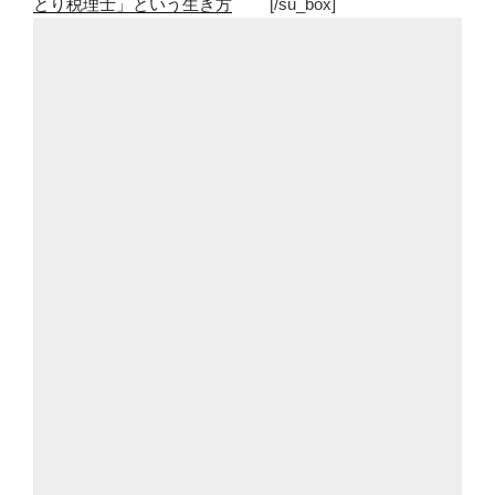
とり税理士」という生き方
[/su_box]