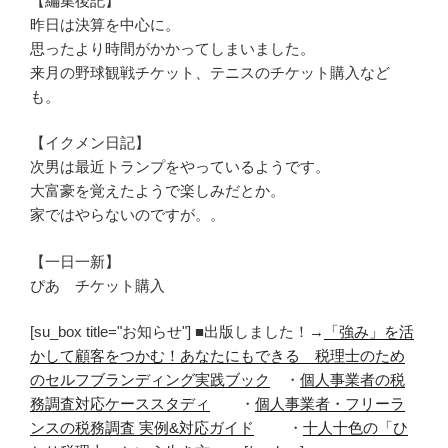
【編集後記】
昨日は決算を中心に。
思ったより時間がかかってしまいました。
来月の野球観戦チケット、テニスのチケット購入など
も。
【イクメン日記】
次男は最近トランプをやっているようです。
大富豪を覚えたようで楽しみだとか。
家ではやらないのですが。。
【一日一新】
ぴあ チケット購入
[su_box title="お知らせ"] ■出版しました！→
「強み」を活
かして顧客をつかむ！あなたにもできる 税理士のため
のセルフブランディング実践ブック
・
個人事業者の税
務調査対応ケーススタディ
・
個人事業者・フリーラ
ンスの税務調査 実例&対応ガイド
・
十人十色の「ひ