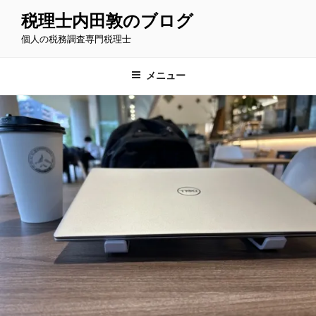
コ
税理士内田敦のブログ
ン
個人の税務調査専門税理士
テ
ン
ツ
メニュー
へ
ス
キ
ッ
プ