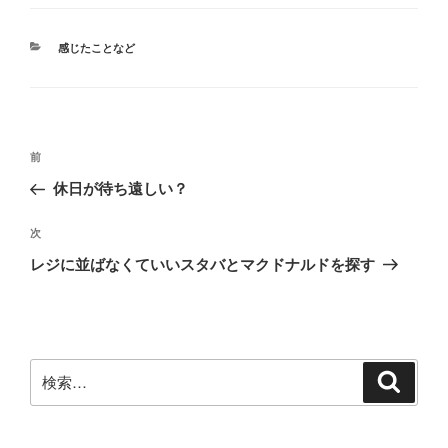
カ
感じたことなど
テ
ゴ
リ
ー
投
前
前
稿
の
休日が待ち遠しい？
ナ
投
ビ
稿
次
次
ゲ
の
レジに並ばなくていいスタバとマクドナルドを探す
投
ー
稿
シ
ョ
ン
検
検
索
索: