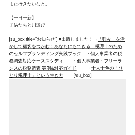
また行きたいなと。
【一日一新】
子供たちと川遊び
[su_box title="お知らせ"] ■出版しました！→
「強み」を活
かして顧客をつかむ！あなたにもできる 税理士のため
のセルフブランディング実践ブック
・
個人事業者の税
務調査対応ケーススタディ
・
個人事業者・フリーラ
ンスの税務調査 実例&対応ガイド
・
十人十色の「ひ
とり税理士」という生き方
[/su_box]