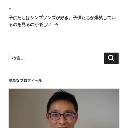
投
ビ
稿
次
次
ゲ
の
子供たちはシンプソンズが好き。子供たちが爆笑してい
投
ー
るのを見るのが楽しい
稿
シ
ョ
ン
検
検
索
索:
簡単なプロフィール