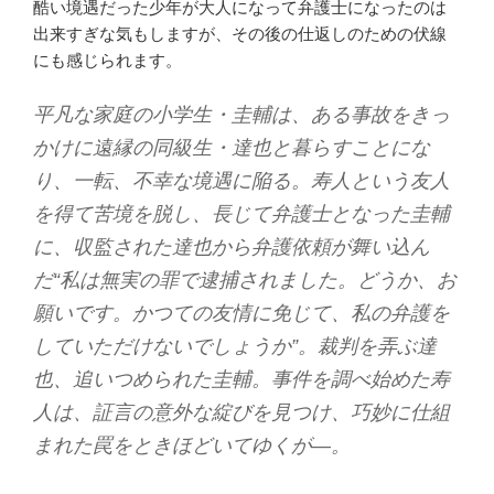
酷い境遇だった少年が大人になって弁護士になったのは
出来すぎな気もしますが、その後の仕返しのための伏線
にも感じられます。
平凡な家庭の小学生・圭輔は、ある事故をきっ
かけに遠縁の同級生・達也と暮らすことにな
り、一転、不幸な境遇に陥る。寿人という友人
を得て苦境を脱し、長じて弁護士となった圭輔
に、収監された達也から弁護依頼が舞い込ん
だ“私は無実の罪で逮捕されました。どうか、お
願いです。かつての友情に免じて、私の弁護を
していただけないでしょうか”。裁判を弄ぶ達
也、追いつめられた圭輔。事件を調べ始めた寿
人は、証言の意外な綻びを見つけ、巧妙に仕組
まれた罠をときほどいてゆくが―。