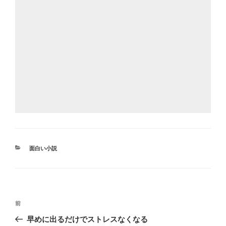
カ
面白い小説
テ
ゴ
リ
ー
投
前
前
稿
の
早めに出るだけでストレスなくなる
ナ