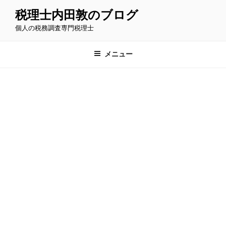
コ
税理士内田敦のブログ
ン
個人の税務調査専門税理士
テ
ン
ツ
メニュー
へ
ス
キ
ッ
プ