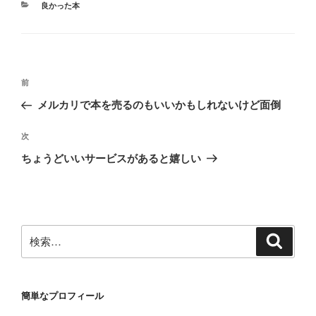
カ
良かった本
テ
ゴ
リ
ー
投
前
前
稿
の
メルカリで本を売るのもいいかもしれないけど面倒
ナ
投
ビ
稿
次
次
ゲ
の
ちょうどいいサービスがあると嬉しい
投
ー
稿
シ
ョ
ン
検
検
索
索:
簡単なプロフィール