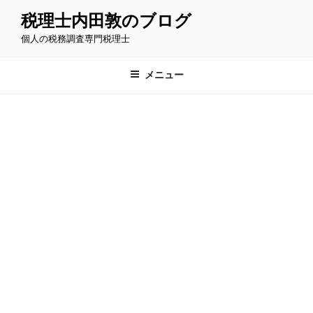
コ
税理士内田敦のブログ
ン
個人の税務調査専門税理士
テ
ン
ツ
メニュー
へ
ス
キ
ッ
プ