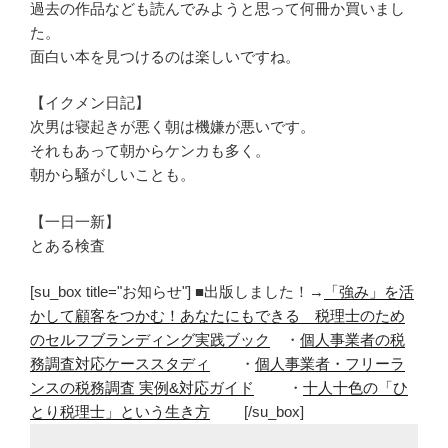
過去の作品なども読んでみようと思って何冊か買いまし
た。
面白い本を見つけるのは楽しいですね。
【イクメン日記】
次男は寝起きが悪く朝は機嫌が悪いです。
それもあって朝からケンカも多く。
朝から騒がしいことも。
【一日一新】
とある検査
[su_box title="お知らせ"] ■出版しました！→
「強み」を活
かして顧客をつかむ！あなたにもできる 税理士のため
のセルフブランディング実践ブック
・
個人事業者の税
務調査対応ケーススタディ
・
個人事業者・フリーラ
ンスの税務調査 実例&対応ガイド
・
十人十色の「ひ
とり税理士」という生き方
[/su_box]