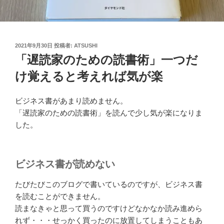
投
2021年9月30日
投稿者:
ATSUSHI
稿
「遅読家のための読書術」一つだ
日:
け覚えると考えれば気が楽
ビジネス書があまり読めません。
「遅読家のための読書術」を読んで少し気が楽になりま
した。
ビジネス書が読めない
たびたびこのブログで書いているのですが、ビジネス書
を読むことができません。
読まなきゃと思って買うのですけどなかなか読み進めら
れず・・・せっかく買ったのに放置してしまうこともあ