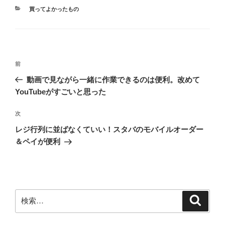
カ
買ってよかったもの
テ
ゴ
リ
ー
投
前
前
稿
の
動画で見ながら一緒に作業できるのは便利。改めて
ナ
投
YouTubeがすごいと思った
ビ
稿
ゲ
次
次
の
ー
レジ行列に並ばなくていい！スタバのモバイルオーダー
投
シ
＆ペイが便利
稿
ョ
ン
検
検
索
索: