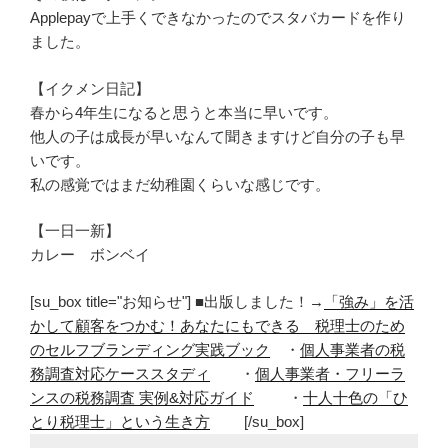
Applepayで上手くできなかったのでスタバカードを作り
ました。
【イクメン日記】
春から4年生になると思うと本当に早いです。
他人の子は成長が早いなんて聞きますけど自分の子も早
いです。
私の感覚ではまだ幼稚園くらいな感じです。
【一日一新】
カレー ボンベイ
[su_box title="お知らせ"] ■出版しました！→
「強み」を活
かして顧客をつかむ！あなたにもできる 税理士のため
のセルフブランディング実践ブック
・
個人事業者の税
務調査対応ケーススタディ
・
個人事業者・フリーラ
ンスの税務調査 実例&対応ガイド
・
十人十色の「ひ
とり税理士」という生き方
[/su_box]