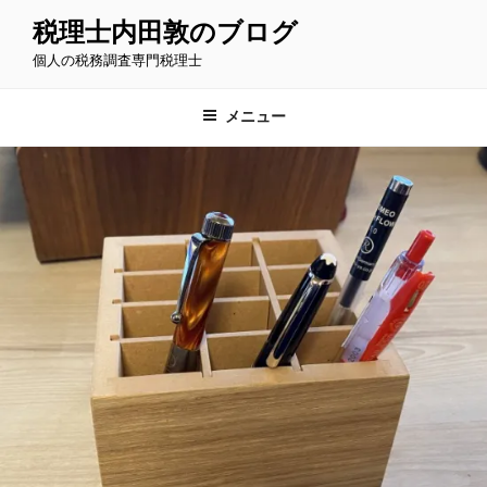
コ
税理士内田敦のブログ
ン
個人の税務調査専門税理士
テ
ン
ツ
メニュー
へ
ス
キ
ッ
プ