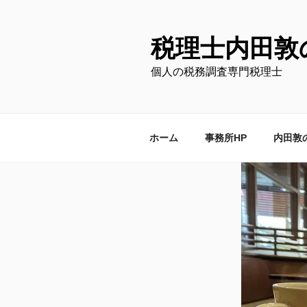
コ
ン
テ
税理士内田敦
ン
個人の税務調査専門税理士
ツ
へ
ス
キ
ホーム
事務所HP
内田敦
ッ
プ