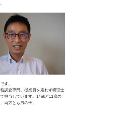
ル
敦です。
税務調査専門。従業員を雇わず税理士
て担当しています。14歳と11歳の
す。両方とも男の子。