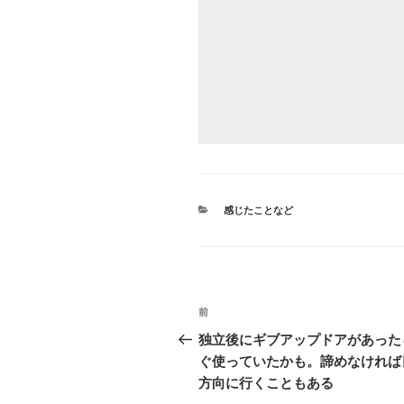
カ
感じたことなど
テ
ゴ
リ
ー
投
前
前
稿
の
独立後にギブアップドアがあった
投
ぐ使っていたかも。諦めなければ
ナ
稿
方向に行くこともある
ビ