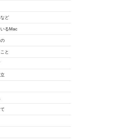
スなど
いるMac
もの
ること
ど
独立
係
いて