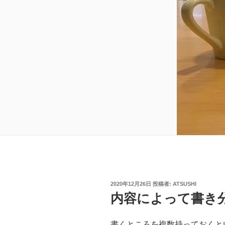
投
2020年12月26日
投稿者:
ATSUSHI
稿
内容によって書き
日:
書くところを複数持っておくと