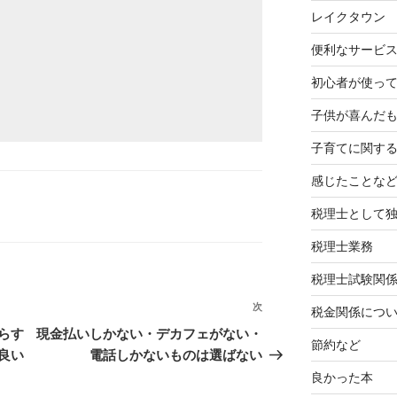
レイクタウン
便利なサービ
初心者が使って
子供が喜んだ
子育てに関す
感じたことな
税理士として
税理士業務
税理士試験関
次
次
税金関係につ
の
らす
現金払いしかない・デカフェがない・
節約など
投
良い
電話しかないものは選ばない
稿
良かった本