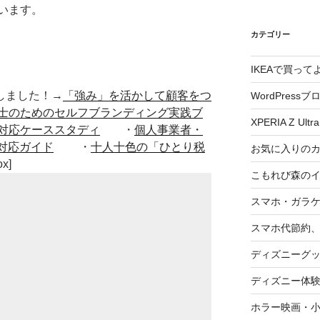
います。
カテゴリー
IKEAで買っ
■出版しました！→
「強み」を活かして顧客をつ
WordPressブ
士のためのセルフブランディング実践ブ
XPERIA Z Ultra
対応ケーススタディ
・
個人事業者・
対応ガイド
・
十人十色の「ひとり税
お気に入りの
ox]
こもれび森の
スマホ・ガラ
スマホ代節約、
ディズニーグ
ディズニー体
ホラー映画・