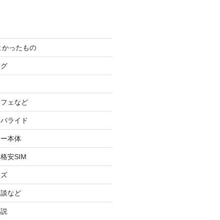
てよかったもの
ログ
カフェなど
イバライド
ケー本体
格安SIM
ッズ
験談など
小説