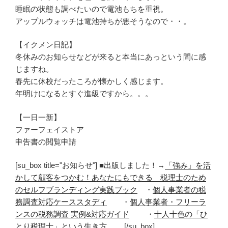
睡眠の状態も調べたいので電池もちを重視。
アップルウォッチは電池持ちが悪そうなので・・。
【イクメン日記】
冬休みのお知らせなどが来ると本当にあっという間に感
じますね。
春先に休校だったころが懐かしく感じます。
年明けになるとすぐ進級ですから。。。
【一日一新】
ファーフェイストア
申告書の閲覧申請
[su_box title="お知らせ"] ■出版しました！→
「強み」を活
かして顧客をつかむ！あなたにもできる 税理士のため
のセルフブランディング実践ブック
・
個人事業者の税
務調査対応ケーススタディ
・
個人事業者・フリーラ
ンスの税務調査 実例&対応ガイド
・
十人十色の「ひ
とり税理士」という生き方
[/su_box]