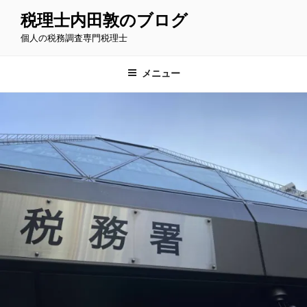
コ
税理士内田敦のブログ
ン
個人の税務調査専門税理士
テ
ン
ツ
メニュー
へ
ス
キ
ッ
プ