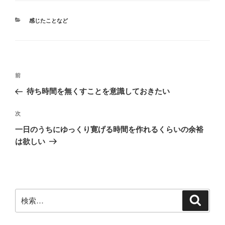
カ
感じたことなど
テ
ゴ
リ
ー
投
前
前
稿
の
待ち時間を無くすことを意識しておきたい
ナ
投
ビ
稿
次
次
ゲ
の
一日のうちにゆっくり寛げる時間を作れるくらいの余裕
投
ー
は欲しい
稿
シ
ョ
ン
検
検
索
索: