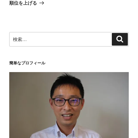
投
シ
順位を上げる
稿
ョ
ン
検
検
索
索:
簡単なプロフィール