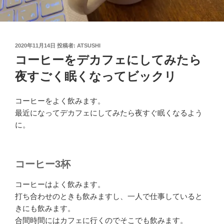
投
2020年11月14日
投稿者:
ATSUSHI
稿
コーヒーをデカフェにしてみたら
日:
夜すごく眠くなってビックリ
コーヒーをよく飲みます。
最近になってデカフェにしてみたら夜すぐ眠くなるよう
に。
コーヒー3杯
コーヒーはよく飲みます。
打ち合わせのときも飲みますし、一人で仕事していると
きにも飲みます。
合間時間にはカフェに行くのでそこでも飲みます。