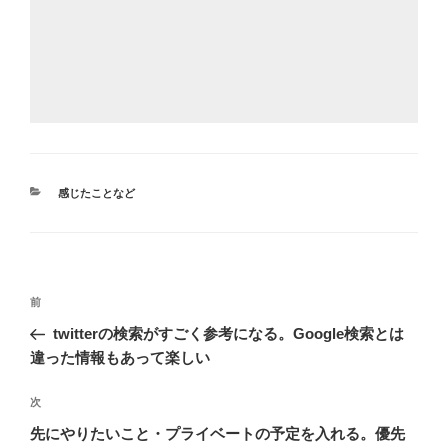
カ
感じたことなど
テ
ゴ
リ
ー
投
前
前
稿
の
twitterの検索がすごく参考になる。Google検索とは
ナ
投
違った情報もあって楽しい
ビ
稿
ゲ
次
次
の
ー
先にやりたいこと・プライベートの予定を入れる。優先