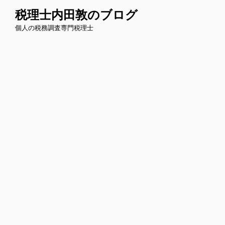
コ
税理士内田敦のブログ
ン
個人の税務調査専門税理士
テ
ン
ツ
へ
ス
キ
ッ
プ