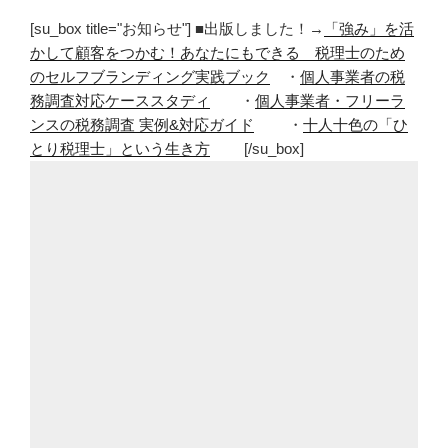
[su_box title="お知らせ"] ■出版しました！→
「強み」を活
かして顧客をつかむ！あなたにもできる 税理士のため
のセルフブランディング実践ブック
・
個人事業者の税
務調査対応ケーススタディ
・
個人事業者・フリーラ
ンスの税務調査 実例&対応ガイド
・
十人十色の「ひ
とり税理士」という生き方
[/su_box]