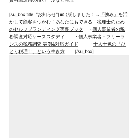
[su_box title="お知らせ"] ■出版しました！→
「強み」を活
かして顧客をつかむ！あなたにもできる 税理士のため
のセルフブランディング実践ブック
・
個人事業者の税
務調査対応ケーススタディ
・
個人事業者・フリーラ
ンスの税務調査 実例&対応ガイド
・
十人十色の「ひ
とり税理士」という生き方
[/su_box]