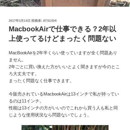
投
2017年3月14日
投稿者:
ATSUSHI
稿
MacbookAirで仕事できる？2年以
日:
上使ってるけどまったく問題ない
MacBookAirを2年半くらい使っていますが全く問題あり
ません。
2年ごとに買い換えた方がいいとよく聞きますが今のとこ
ろ大丈夫です。
まったく問題なく仕事できます。
今販売されているMacbookAirは13インチで私が持ってい
るのは11インチ。
性能は13インチの方がいいのでこれから買う人も私と同
じような使用状況なら問題ないでしょう。