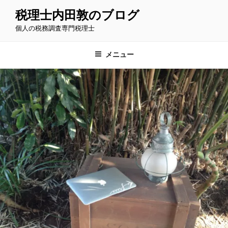
コ
税理士内田敦のブログ
ン
個人の税務調査専門税理士
テ
ン
ツ
メニュー
へ
ス
キ
ッ
プ