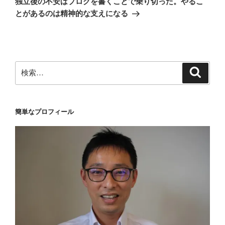
ー
独立後の不安はブログを書くことで乗り切った。やるこ
投
シ
とがあるのは精神的な支えになる
稿
ョ
ン
検
検
索
索:
簡単なプロフィール