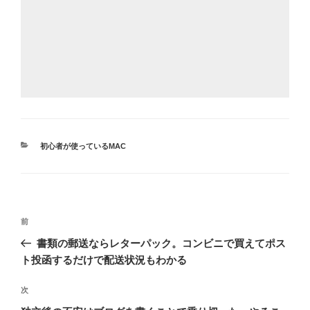
カ
初心者が使っているMAC
テ
ゴ
リ
ー
投
前
前
稿
の
書類の郵送ならレターパック。コンビニで買えてポス
ナ
投
ト投函するだけで配送状況もわかる
ビ
稿
ゲ
次
次
の