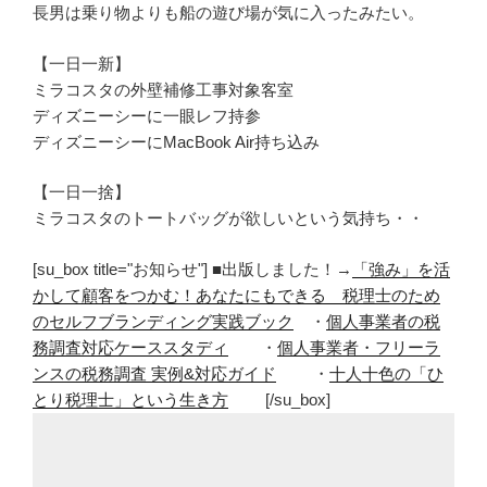
長男は乗り物よりも船の遊び場が気に入ったみたい。
【一日一新】
ミラコスタの外壁補修工事対象客室
ディズニーシーに一眼レフ持参
ディズニーシーにMacBook Air持ち込み
【一日一捨】
ミラコスタのトートバッグが欲しいという気持ち・・
[su_box title="お知らせ"] ■出版しました！→
「強み」を活
かして顧客をつかむ！あなたにもできる 税理士のため
のセルフブランディング実践ブック
・
個人事業者の税
務調査対応ケーススタディ
・
個人事業者・フリーラ
ンスの税務調査 実例&対応ガイド
・
十人十色の「ひ
とり税理士」という生き方
[/su_box]