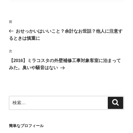
リ
ー
投
前
前
稿
の
おせっかいはいいこと？余計なお世話？他人に注意す
ナ
投
るときは慎重に
ビ
稿
ゲ
次
次
の
ー
【2016】ミラコスタの外壁補修工事対象客室に泊まって
投
シ
みた。臭いや騒音はない
稿
ョ
ン
検
検
索
索:
簡単なプロフィール