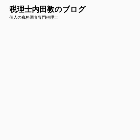
コ
税理士内田敦のブログ
ン
個人の税務調査専門税理士
テ
ン
ツ
へ
ス
キ
ッ
プ