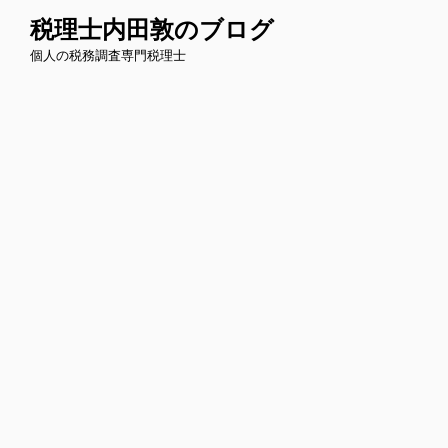
コ
税理士内田敦のブログ
ン
個人の税務調査専門税理士
テ
ン
ツ
へ
ス
キ
ッ
プ