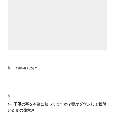
カ
子供が喜んだもの
テ
ゴ
リ
ー
投
前
前
稿
の
子供の事を本当に知ってますか？妻がダウンして気付
ナ
投
いた妻の偉大さ
ビ
稿