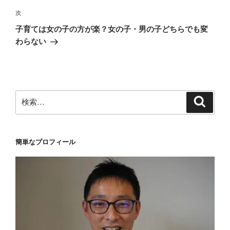
ゲ
次
次
の
ー
子育ては女の子の方が楽？女の子・男の子どちらでも変
投
シ
わらない
稿
ョ
ン
検
検
索
索:
簡単なプロフィール