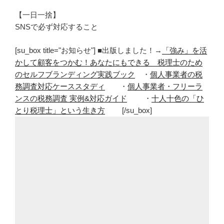
【一日一捨】
SNSで必ず対応すること
[su_box title="お知らせ"] ■出版しました！→
「強み」を活
かして顧客をつかむ！あなたにもできる 税理士のため
のセルフブランディング実践ブック
・
個人事業者の税
務調査対応ケーススタディ
・
個人事業者・フリーラ
ンスの税務調査 実例&対応ガイド
・
十人十色の「ひ
とり税理士」という生き方
[/su_box]