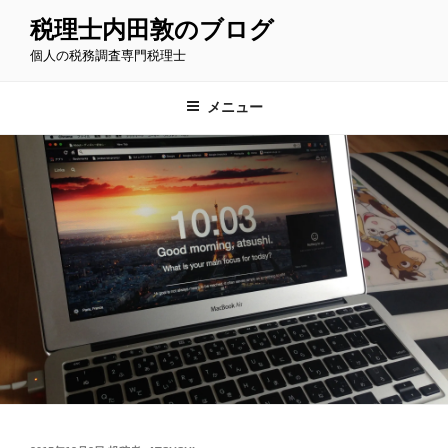
コ
税理士内田敦のブログ
ン
個人の税務調査専門税理士
テ
ン
ツ
メニュー
へ
ス
キ
ッ
プ