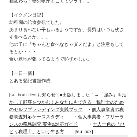
相変わらず妻の咳がすごくてツライ。。
【イクメン日記】
幼稚園の給食参観でした。
あまり食べない子もいるようですが、長男はいつも残さ
ず食べるとか。。。
他の子に「ちゃんと食べなきゃダメだよ」と注意もして
るとか・・・
食い意地が張ってるようで恥ずかしい。
【一日一新】
とある登記書類作成
[su_box title="お知らせ"] ■出版しました！→
「強み」を活
かして顧客をつかむ！あなたにもできる 税理士のため
のセルフブランディング実践ブック
・
個人事業者の税
務調査対応ケーススタディ
・
個人事業者・フリーラ
ンスの税務調査 実例&対応ガイド
・
十人十色の「ひ
とり税理士」という生き方
[/su_box]