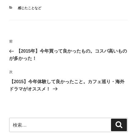
カ
感じたことなど
テ
ゴ
リ
ー
投
前
前
稿
の
【2015年】今年買って良かったもの。コスパ高いもの
ナ
投
が多かった！
ビ
稿
ゲ
次
次
の
ー
【2015】今年体験して良かったこと。カフェ巡り・海外
投
シ
ドラマがオススメ！
稿
ョ
ン
検
検
索
索: