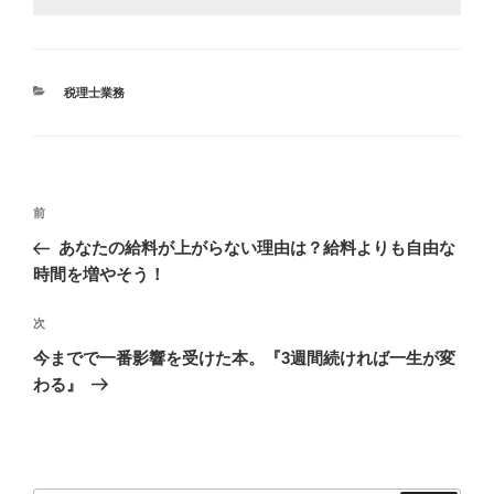
カ
税理士業務
テ
ゴ
リ
ー
投
前
前
稿
の
あなたの給料が上がらない理由は？給料よりも自由な
ナ
投
時間を増やそう！
ビ
稿
ゲ
次
次
の
ー
今までで一番影響を受けた本。『3週間続ければ一生が変
投
シ
わる』
稿
ョ
ン