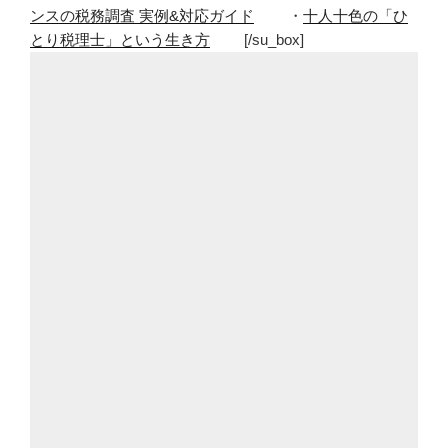
ンスの税務調査 実例&対応ガイド
・
十人十色の「ひ
とり税理士」という生き方
[/su_box]