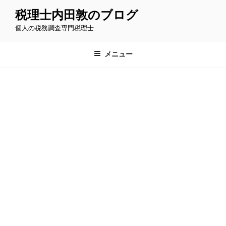
コ
税理士内田敦のブログ
ン
個人の税務調査専門税理士
テ
ン
ツ
メニュー
へ
ス
キ
ッ
プ