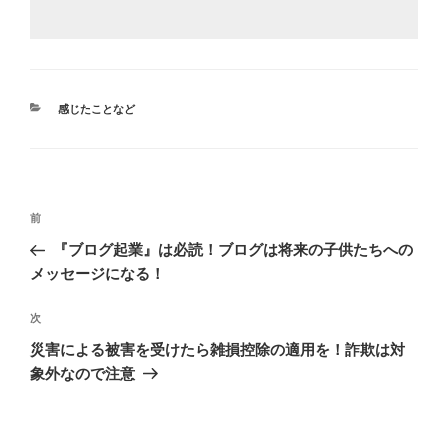
カ
感じたことなど
テ
ゴ
リ
ー
投
前
前
稿
の
『ブログ起業』は必読！ブログは将来の子供たちへの
ナ
投
メッセージになる！
ビ
稿
ゲ
次
次
の
ー
災害による被害を受けたら雑損控除の適用を！詐欺は対
投
シ
象外なので注意
稿
ョ
ン