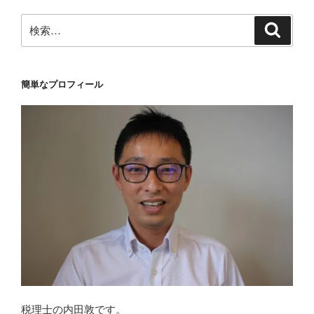
検
検
索
索:
簡単なプロフィール
税理士の内田敦です。