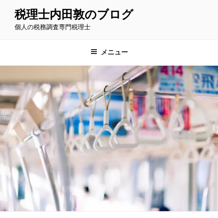
コ
税理士内田敦のブログ
ン
個人の税務調査専門税理士
テ
ン
ツ
メニュー
へ
ス
キ
ッ
プ