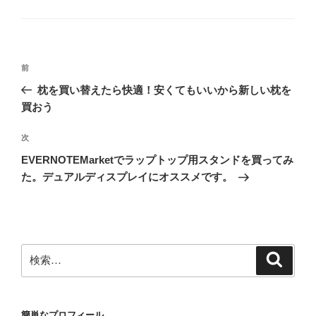
テ
ゴ
リ
ー
投
前
前
稿
の
枕を買い替えたら快適！安くてもいいから新しい枕を
ナ
投
買おう
ビ
稿
ゲ
次
次
の
ー
EVERNOTEMarketでラップトップ用スタンドを買ってみ
投
シ
た。デュアルディスプレイにオススメです。
稿
ョ
ン
検
検
索
索:
簡単なプロフィール