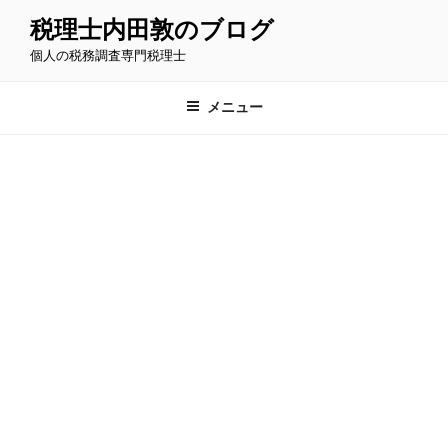
コ
税理士内田敦のブログ
ン
個人の税務調査専門税理士
テ
ン
ツ
メニュー
へ
ス
キ
ッ
プ