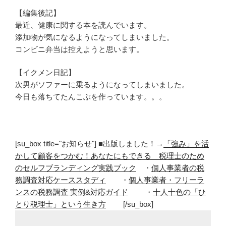
【編集後記】
最近、健康に関する本を読んでいます。
添加物が気になるようになってしまいました。
コンビニ弁当は控えようと思います。
【イクメン日記】
次男がソファーに乗るようになってしまいました。
今日も落ちてたんこぶを作っています。。。
[su_box title="お知らせ"] ■出版しました！→
「強み」を活
かして顧客をつかむ！あなたにもできる 税理士のため
のセルフブランディング実践ブック
・
個人事業者の税
務調査対応ケーススタディ
・
個人事業者・フリーラ
ンスの税務調査 実例&対応ガイド
・
十人十色の「ひ
とり税理士」という生き方
[/su_box]