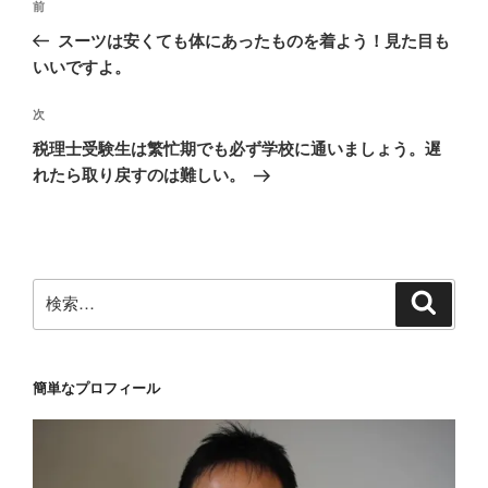
前
前
稿
の
スーツは安くても体にあったものを着よう！見た目も
ナ
投
いいですよ。
ビ
稿
ゲ
次
次
の
ー
税理士受験生は繁忙期でも必ず学校に通いましょう。遅
投
シ
れたら取り戻すのは難しい。
稿
ョ
ン
検
検
索
索:
簡単なプロフィール