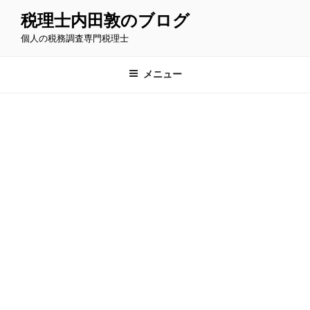
コ
税理士内田敦のブログ
ン
個人の税務調査専門税理士
テ
ン
ツ
メニュー
へ
ス
キ
ッ
プ