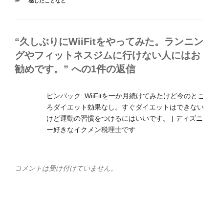
カ
感じたことなど
テ
ゴ
リ
ー
“久しぶりにWiiFitをやってみた。ランニン
グやフィットネスジムに行けない人にはお
勧めです。” への1件の返信
ピンバック:
WiiFitを一か月続けてみたけど今のとこ
ろダイエット効果なし。すぐダイエットはできない
けど運動の習慣をつけるにはいいです。 | ディズニ
ー好きなイクメン税理士です
コメントは受け付けていません。
投