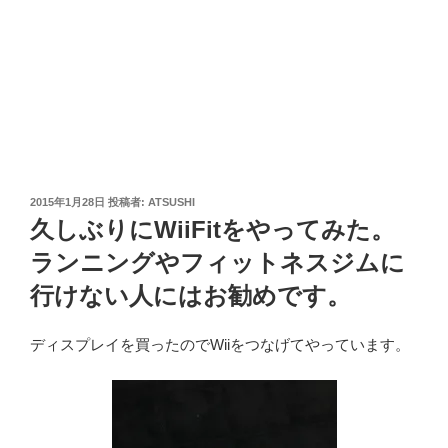
投
2015年1月28日
投稿者:
ATSUSHI
稿
久しぶりにWiiFitをやってみた。
日:
ランニングやフィットネスジムに
行けない人にはお勧めです。
ディスプレイを買ったのでWiiをつなげてやっています。