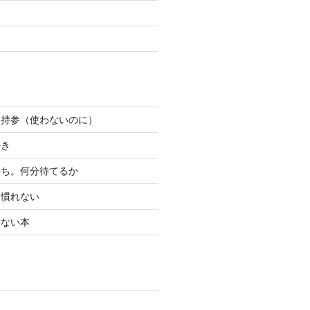
ン持参（使わないのに）
好き
待ち。何分待てるか
り慣れない
けない本