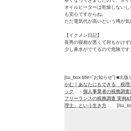
寒くなってきましたので、オイ
オイルヒーターは乾燥しないし
も安心ですからね。
ただ電気代が高いという噂が気
【イクメン日記】
長男の寝相が悪くて何もかけず
少し鼻水がでてるので危険です
[su_box title="お知らせ"] 
かむ！あなたにもできる 税理
ック
・
個人事業者の税務調査
フリーランスの税務調査 実例&
理士」という生き方
[/su_b