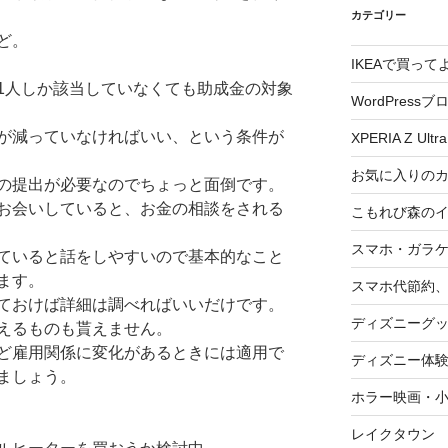
カテゴリー
ど。
IKEAで買っ
1人しか該当していなくても助成金の対象
WordPressブ
が減っていなければいい、という条件が
XPERIA Z Ultra
お気に入りの
の提出が必要なのでちょっと面倒です。
お会いしていると、お金の相談をされる
こもれび森の
スマホ・ガラ
ていると話をしやすいので基本的なこと
ます。
スマホ代節約、
ておけば詳細は調べればいいだけです。
ディズニーグ
えるものも貰えません。
ど雇用関係に変化があるときには適用で
ディズニー体
ましょう。
ホラー映画・
レイクタウン