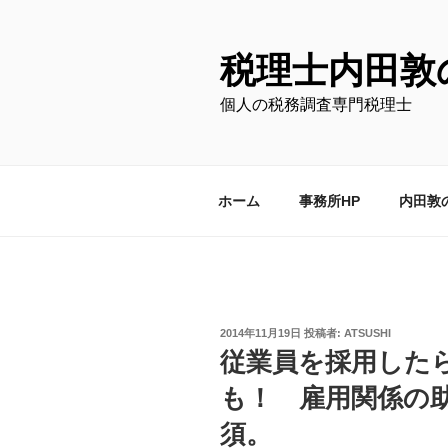
コ
ン
テ
税理士内田敦
ン
個人の税務調査専門税理士
ツ
へ
ス
キ
ホーム
事務所HP
内田敦
ッ
プ
投
2014年11月19日
投稿者:
ATSUSHI
稿
従業員を採用した
日:
も！ 雇用関係の
須。