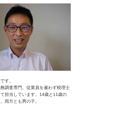
敦です。
税務調査専門。従業員を雇わず税理士
て担当しています。14歳と11歳の
す。両方とも男の子。