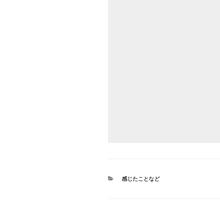
カ
感じたことなど
テ
ゴ
リ
ー