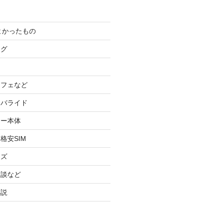
てよかったもの
ログ
カフェなど
イバライド
ケー本体
格安SIM
ッズ
験談など
小説