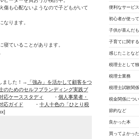
ルヒーターを買おうか検討中。
便利なサービ
火傷も心配ないようなので子どもがいて
初心者が使って
になります。
子供が喜んだ
子育てに関す
に寝ていることがあります。
。
感じたことな
税理士として
税理士業務
■出版しました！→
「強み」を活かして顧客をつ
税理士試験関
士のためのセルフブランディング実践ブ
対応ケーススタディ
・
個人事業者・
税金関係につ
対応ガイド
・
十人十色の「ひとり税
節約など
ox]
良かった本
買ってよかっ