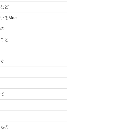
スなど
いるMac
もの
ること
ど
独立
係
いて
たもの