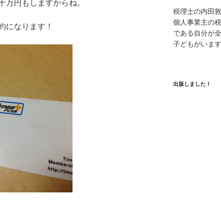
十万円もしますからね。
税理士の内田
個人事業主の
約になります！
である自分が全
子どもがいま
出版しました！