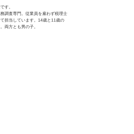
敦です。
税務調査専門。従業員を雇わず税理士
て担当しています。14歳と11歳の
す。両方とも男の子。