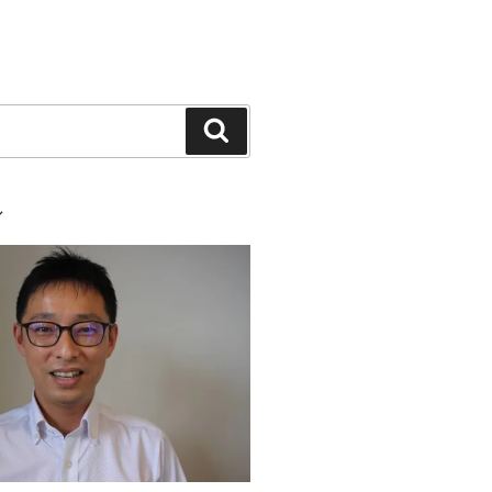
検
索
ル