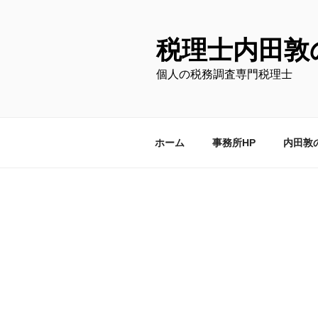
コ
ン
テ
税理士内田敦
ン
個人の税務調査専門税理士
ツ
へ
ス
キ
ホーム
事務所HP
内田敦
ッ
プ