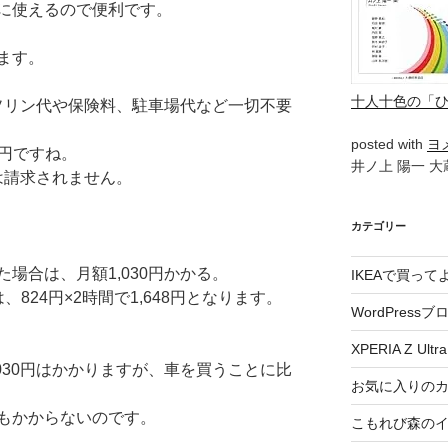
に使えるので便利です。
ます。
十人十色の「
ガソリン代や保険料、駐車場代など一切不要
posted with
ヨ
4円ですね。
井ノ上 陽一 大蔵
円は請求されません。
カテゴリー
場合は、月額1,030円かかる。
IKEAで買っ
824円×2時間で1,648円となります。
WordPressブ
XPERIA Z Ultra
030円はかかりますが、車を買うことに比
お気に入りの
もかからないのです。
こもれび森の