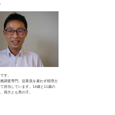
ル
敦です。
税務調査専門。従業員を雇わず税理士
て担当しています。14歳と11歳の
す。両方とも男の子。