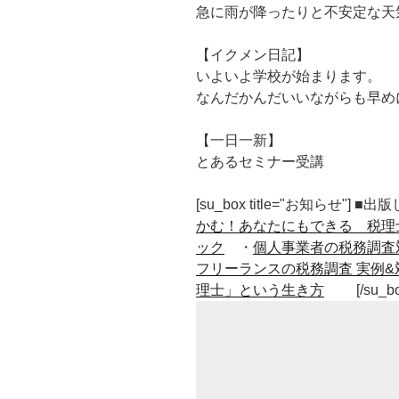
急に雨が降ったりと不安定な天
【イクメン日記】
いよいよ学校が始まります。
なんだかんだいいながらも早め
【一日一新】
とあるセミナー受講
[su_box title="お知らせ"] 
かむ！あなたにもできる 税理
ック
・
個人事業者の税務調査
フリーランスの税務調査 実例&
理士」という生き方
[/su_b