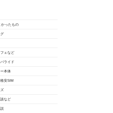
てよかったもの
ログ
カフェなど
イバライド
ケー本体
格安SIM
ッズ
験談など
小説