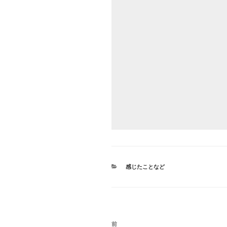
カ
感じたことなど
テ
ゴ
リ
ー
投
前
前