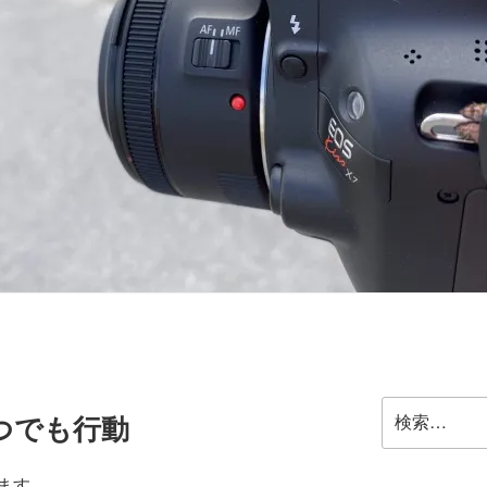
検
つでも行動
索:
ます。