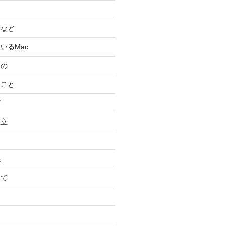
スなど
いるMac
もの
ること
ど
独立
係
いて