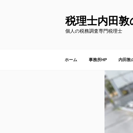
コ
ン
テ
税理士内田敦
ン
個人の税務調査専門税理士
ツ
へ
ス
キ
ホーム
事務所HP
内田敦
ッ
プ