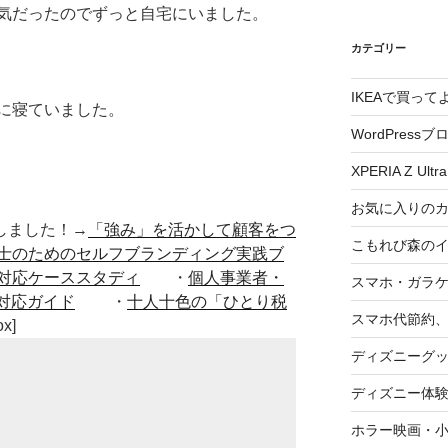
気だったのでずっと自宅にいました。
カテゴリー
IKEAで買っ
に寝ていました。
WordPressブ
XPERIA Z Ultra
お気に入りの
■出版しました！→
「強み」を活かして顧客をつ
こもれび森の
士のためのセルフブランディング実践ブ
対応ケーススタディ
・
個人事業者・
スマホ・ガラ
対応ガイド
・
十人十色の「ひとり税
スマホ代節約、
ox]
ディズニーグ
ディズニー体
ホラー映画・