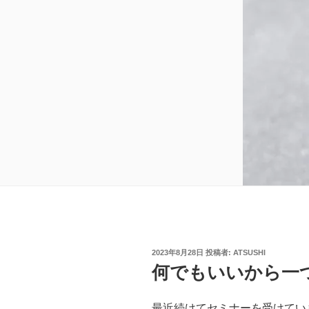
投
2023年8月28日
投稿者:
ATSUSHI
稿
何でもいいから一
日:
最近続けてセミナーを受けてい