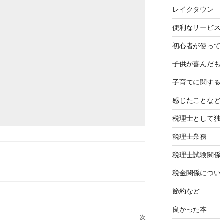
レイクタウン
便利なサービ
初心者が使って
子供が喜んだ
子育てに関す
感じたことな
税理士として
税理士業務
税理士試験関
税金関係につ
節約など
良かった本
次
次