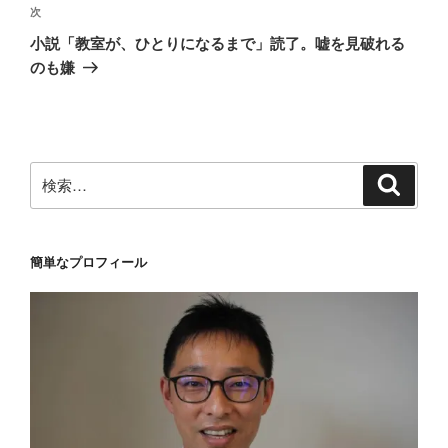
ゲ
次
次
の
ー
小説「教室が、ひとりになるまで」読了。嘘を見破れる
投
シ
のも嫌
稿
ョ
ン
検
検
索
索:
簡単なプロフィール