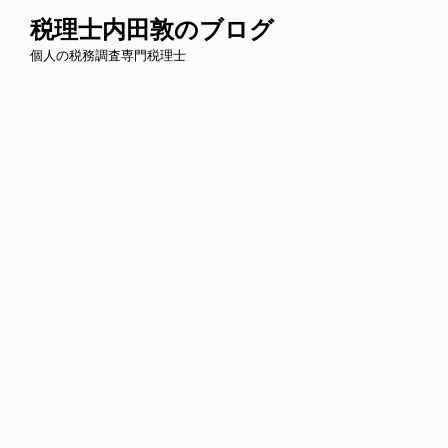
コ
税理士内田敦のブログ
ン
個人の税務調査専門税理士
テ
ン
ツ
へ
ス
キ
ッ
プ