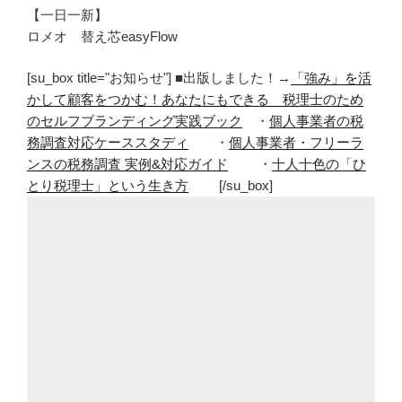
【一日一新】
ロメオ 替え芯easyFlow
[su_box title="お知らせ"] ■出版しました！→
「強み」を活
かして顧客をつかむ！あなたにもできる 税理士のため
のセルフブランディング実践ブック
・
個人事業者の税
務調査対応ケーススタディ
・
個人事業者・フリーラ
ンスの税務調査 実例&対応ガイド
・
十人十色の「ひ
とり税理士」という生き方
[/su_box]