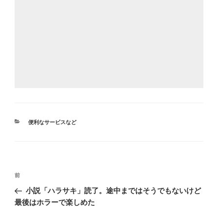
カ
便利なサービスなど
テ
ゴ
リ
ー
投
前
前
稿
の
小説「ハラサキ」読了。途中まではそうでもないけど
ナ
投
最後はホラーで楽しめた
ビ
稿