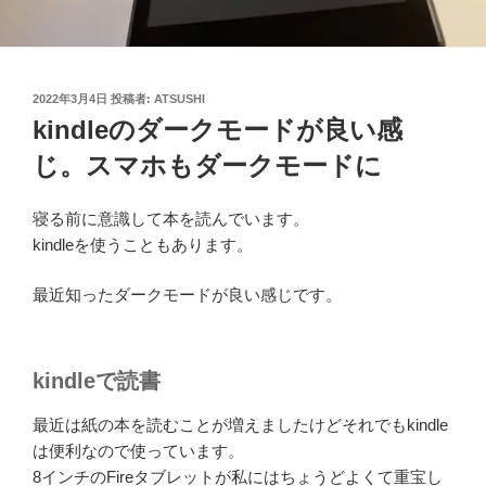
投
2022年3月4日
投稿者:
ATSUSHI
稿
kindleのダークモードが良い感
日:
じ。スマホもダークモードに
寝る前に意識して本を読んでいます。
kindleを使うこともあります。
最近知ったダークモードが良い感じです。
kindleで読書
最近は紙の本を読むことが増えましたけどそれでもkindle
は便利なので使っています。
8インチのFireタブレットが私にはちょうどよくて重宝し