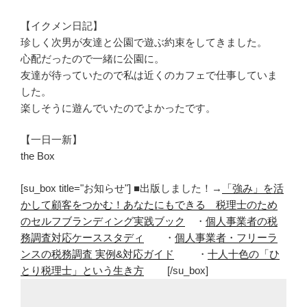
【イクメン日記】
珍しく次男が友達と公園で遊ぶ約束をしてきました。
心配だったので一緒に公園に。
友達が待っていたので私は近くのカフェで仕事していま
した。
楽しそうに遊んでいたのでよかったです。
【一日一新】
the Box
[su_box title="お知らせ"] ■出版しました！→
「強み」を活
かして顧客をつかむ！あなたにもできる 税理士のため
のセルフブランディング実践ブック
・
個人事業者の税
務調査対応ケーススタディ
・
個人事業者・フリーラ
ンスの税務調査 実例&対応ガイド
・
十人十色の「ひ
とり税理士」という生き方
[/su_box]