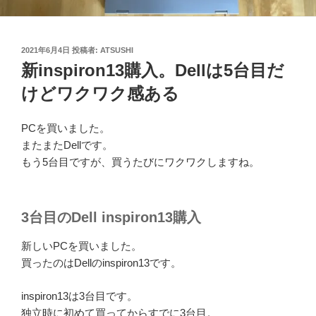
投
2021年6月4日
投稿者:
ATSUSHI
稿
新inspiron13購入。Dellは5台目だ
日:
けどワクワク感ある
PCを買いました。
またまたDellです。
もう5台目ですが、買うたびにワクワクしますね。
3台目のDell inspiron13購入
新しいPCを買いました。
買ったのはDellのinspiron13です。
inspiron13は3台目です。
独立時に初めて買ってからすでに3台目。