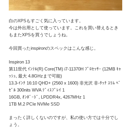
白のXPSもすごく気に入っています。
今は外出用として使っています。これを買い替えるとき
もまたXPSを買うでしょうね。
今回買ったinspironのスペックはこんな感じ。
Inspiron 13
第11世代 ｲﾝﾃﾙ(R) Core(TM) i7-11370H ﾌﾟﾛｾｯｻｰ (12MB ｷｬ
ｯｼｭ, 最大 4.8GHzまで可能)
13.3-ｲﾝﾁ 16:10 QHD+ (2560 x 1600) 非光沢 非-ﾀｯﾁ ｽﾘﾑ ﾍﾞ
ｾﾞﾙ 300nits WVA ﾃﾞｨｽﾌﾟﾚｲ 1
16GB, ｵﾝﾎﾞｰﾄﾞ, LPDDR4x, 4267MHz 1
1TB M.2 PCIe NVMe SSD
まったく詳しくないのですが、私の使い方では十分でし
ょう。