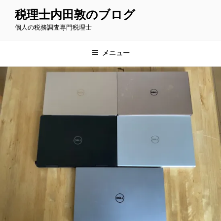
コ
税理士内田敦のブログ
ン
個人の税務調査専門税理士
テ
ン
ツ
メニュー
へ
ス
キ
ッ
プ