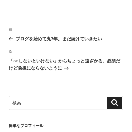
テ
ゴ
リ
ー
投
前
前
稿
の
ブログを始めて丸7年。まだ続けていきたい
ナ
投
ビ
稿
次
次
ゲ
の
「○○しないといけない」からちょっと遠ざかる。必須だ
投
ー
けど負担にならないように
稿
シ
ョ
ン
検
検
索
索:
簡単なプロフィール