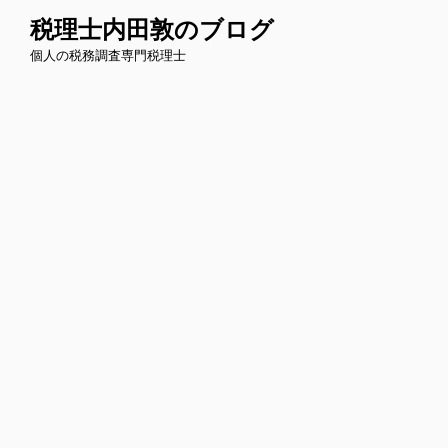
コ
税理士内田敦のブログ
ン
個人の税務調査専門税理士
テ
ン
ツ
へ
ス
キ
ッ
プ