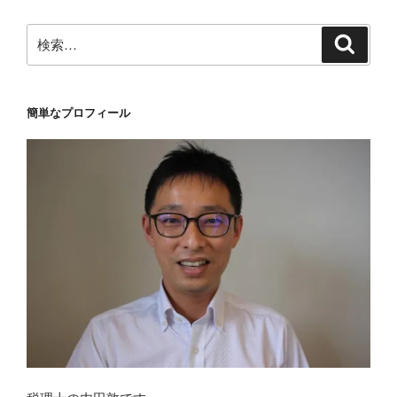
ン
検
検
索
索:
簡単なプロフィール