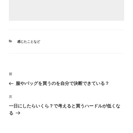
カ
感じたことなど
テ
ゴ
リ
ー
投
前
前
稿
の
服やバッグを買うのを自分で決断できている？
ナ
投
ビ
稿
次
次
ゲ
の
一日にしたらいくら？で考えると買うハードルが低くな
投
ー
る
稿
シ
ョ