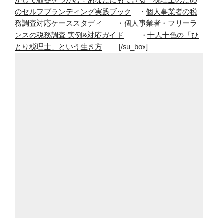
のセルフブランディング実践ブック
・
個人事業者の税
務調査対応ケーススタディ
・
個人事業者・フリーラ
ンスの税務調査 実例&対応ガイド
・
十人十色の「ひ
とり税理士」という生き方
[/su_box]