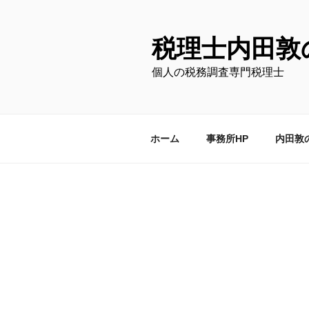
コ
ン
テ
税理士内田敦
ン
個人の税務調査専門税理士
ツ
へ
ス
キ
ホーム
事務所HP
内田敦
ッ
プ