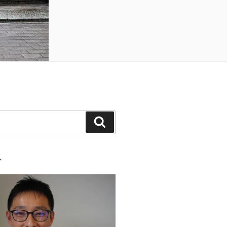
検
索
ル