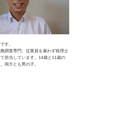
敦です。
税務調査専門。従業員を雇わず税理士
て担当しています。14歳と11歳の
す。両方とも男の子。