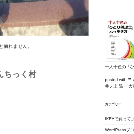
と侮れません。
十人十色の「
んちっく村
posted with
ヨ
井ノ上 陽一 大蔵
。
カテゴリー
IKEAで買っ
WordPressブ