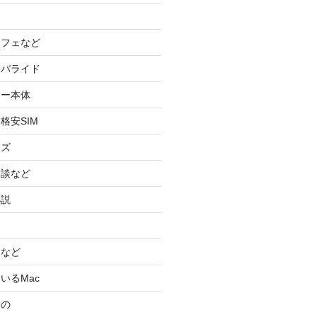
カフェなど
イバライド
ケー本体
格安SIM
ッズ
験談など
小説
スなど
いるMac
もの