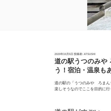
投
2020年10月5日
投稿者:
ATSUSHI
稿
道の駅うつのみや
日:
う！宿泊・温泉も
道の駅の「うつのみや ろまん
楽しそうなのでここを目的に行