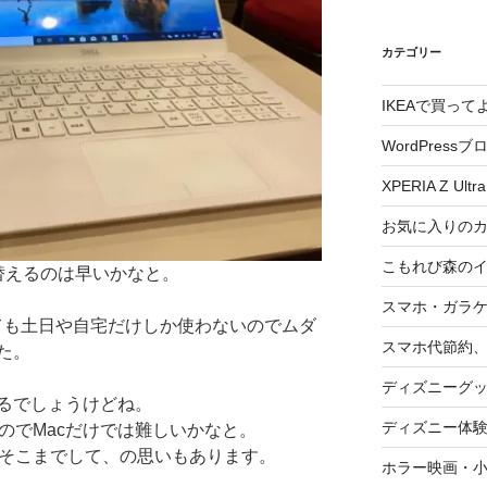
カテゴリー
IKEAで買っ
WordPressブ
XPERIA Z Ultra
お気に入りの
こもれび森の
替えるのは早いかなと。
スマホ・ガラ
買っても土日や自宅だけしか使わないのでムダ
スマホ代節約、
た。
ディズニーグ
るでしょうけどね。
ディズニー体
なのでMacだけでは難しいかなと。
すがそこまでして、の思いもあります。
ホラー映画・