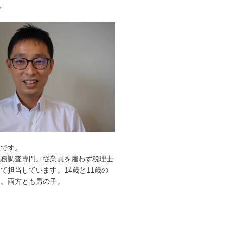
ル
敦です。
税務調査専門。従業員を雇わず税理士
て担当しています。14歳と11歳の
す。両方とも男の子。