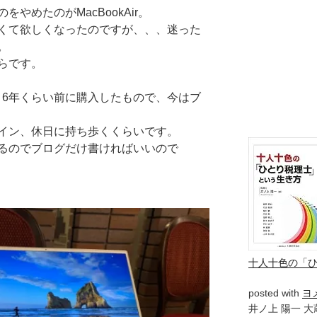
やめたのがMacBookAir。
くて欲しくなったのですが、、、迷った
。
らです。
はもう6年くらい前に購入したもので、今はブ
イン、休日に持ち歩くくらいです。
るのでブログだけ書ければいいので
十人十色の「
posted with
ヨ
井ノ上 陽一 大蔵