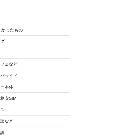
てよかったもの
ログ
カフェなど
イバライド
ケー本体
格安SIM
ッズ
験談など
小説