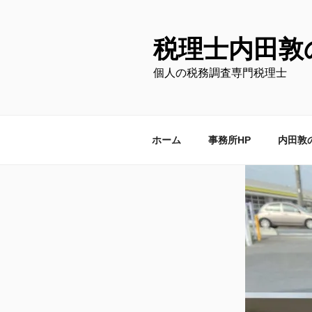
コ
ン
テ
税理士内田敦
ン
個人の税務調査専門税理士
ツ
へ
ス
キ
ホーム
事務所HP
内田敦
ッ
プ