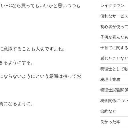
しいPCなら買ってもいいかと思いつつも
レイクタウン
便利なサービ
初心者が使って
子供が喜んだ
子育てに関す
に意識することも大切ですよね。
。
感じたことな
きるようにする。
税理士として
にならないようにという意識は持ってお
税理士業務
税理士試験関
税金関係につ
資になるように。
節約など
良かった本