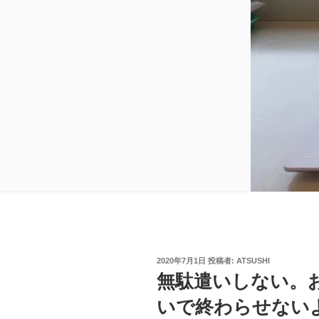
投
2020年7月1日
投稿者:
ATSUSHI
稿
無駄遣いしない。
日:
いで終わらせない