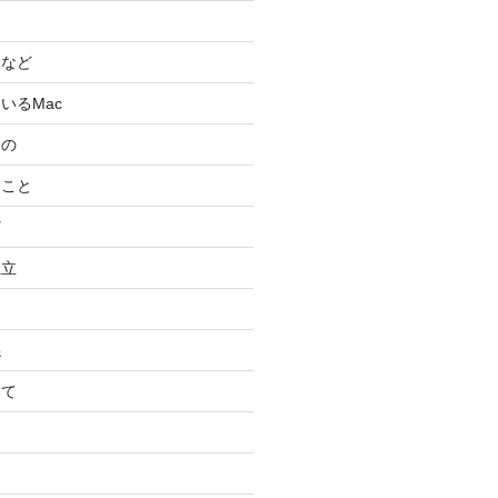
スなど
いるMac
もの
ること
ど
独立
係
いて