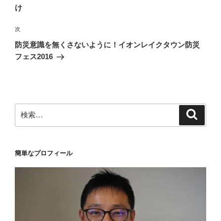
ナ
投
け
ビ
稿
ゲ
次
次
の
ー
防災意識を無くさないように！イオンレイクタウン防災
投
シ
フェス2016
稿
ョ
ン
検
検
索
索:
簡単なプロフィール