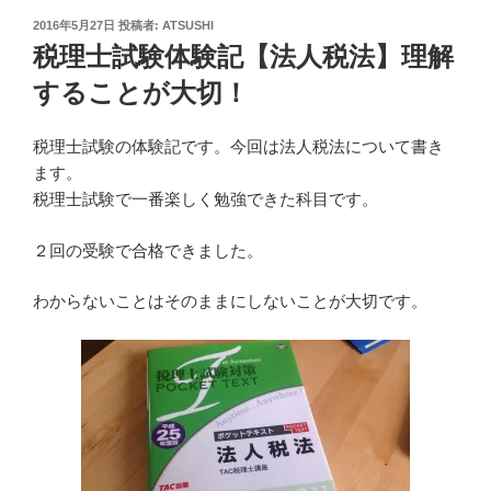
投
2016年5月27日
投稿者:
ATSUSHI
稿
税理士試験体験記【法人税法】理解
日:
することが大切！
税理士試験の体験記です。今回は法人税法について書き
ます。
税理士試験で一番楽しく勉強できた科目です。
２回の受験で合格できました。
わからないことはそのままにしないことが大切です。