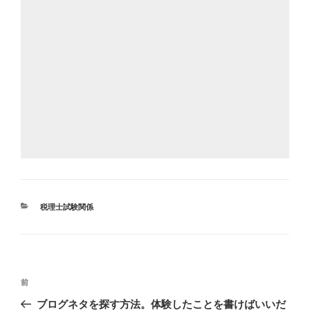
カ
税理士試験関係
テ
ゴ
リ
ー
投
前
前
稿
の
ブログネタを探す方法。体験したことを書けばいいだ