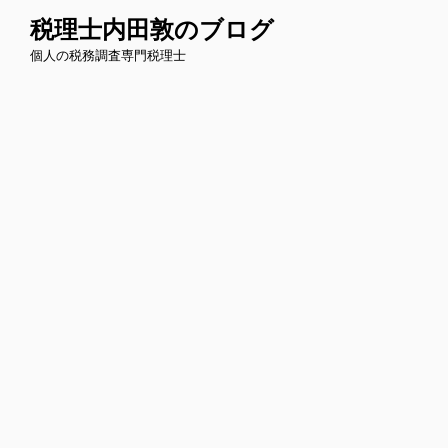
コ
税理士内田敦のブログ
ン
個人の税務調査専門税理士
テ
ン
ツ
へ
ス
キ
ッ
プ