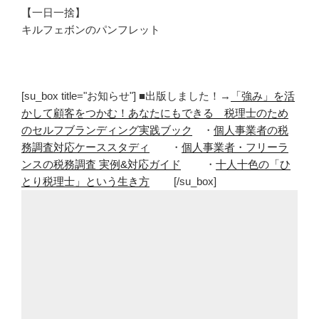
【一日一捨】
キルフェボンのパンフレット
[su_box title="お知らせ"] ■出版しました！→
「強み」を活
かして顧客をつかむ！あなたにもできる 税理士のため
のセルフブランディング実践ブック
・
個人事業者の税
務調査対応ケーススタディ
・
個人事業者・フリーラ
ンスの税務調査 実例&対応ガイド
・
十人十色の「ひ
とり税理士」という生き方
[/su_box]