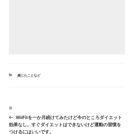
カ
感じたことなど
テ
ゴ
リ
ー
投
前
前
稿
の
WiiFitを一か月続けてみたけど今のところダイエット
ナ
投
効果なし。すぐダイエットはできないけど運動の習慣を
ビ
稿
つけるにはいいです。