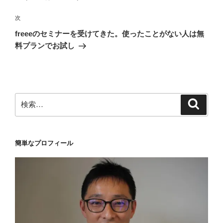
ゲ
次
次
ー
の
シ
freeeのセミナーを受けてきた。使ったことがない人は無
投
料プランでお試し
ョ
稿
ン
検
検
索
索:
簡単なプロフィール