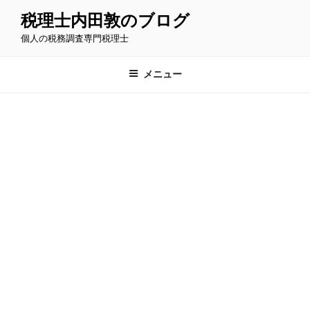
コ
税理士内田敦のブログ
ン
個人の税務調査専門税理士
テ
ン
ツ
メニュー
へ
ス
キ
ッ
プ