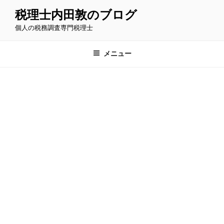
コ
税理士内田敦のブログ
ン
個人の税務調査専門税理士
テ
ン
ツ
メニュー
へ
ス
キ
ッ
プ