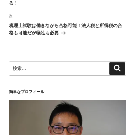
投
る！
ビ
稿
ゲ
次
次
の
ー
税理士試験は働きながら合格可能！法人税と所得税の合
投
シ
格も可能だが犠牲も必要
稿
ョ
ン
検
検
索
索:
簡単なプロフィール