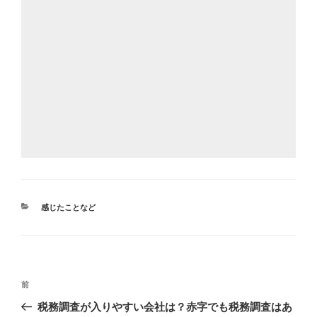
カ
感じたことなど
テ
ゴ
リ
ー
投
前
前
稿
の
税務調査が入りやすい会社は？赤字でも税務調査はあ
ナ