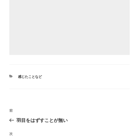
カ
感じたことなど
テ
ゴ
リ
ー
投
前
前
稿
の
羽目をはずすことが無い
ナ
投
ビ
稿
次
次