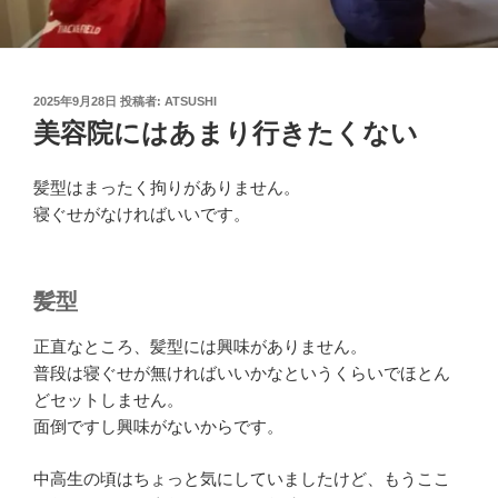
投
2025年9月28日
投稿者:
ATSUSHI
稿
美容院にはあまり行きたくない
日:
髪型はまったく拘りがありません。
寝ぐせがなければいいです。
髪型
正直なところ、髪型には興味がありません。
普段は寝ぐせが無ければいいかなというくらいでほとん
どセットしません。
面倒ですし興味がないからです。
中高生の頃はちょっと気にしていましたけど、もうここ