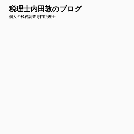
コ
税理士内田敦のブログ
ン
個人の税務調査専門税理士
テ
ン
ツ
へ
ス
キ
ッ
プ