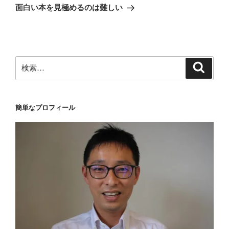
ゲ
の
面白い本を見極めるのは難しい
投
ー
稿
シ
ョ
ン
検
検
索
索:
簡単なプロフィール