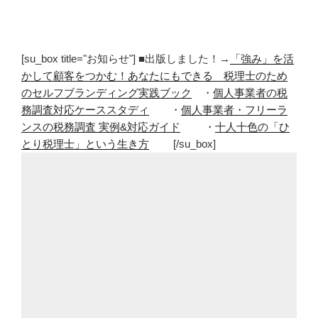
[su_box title="お知らせ"] ■出版しました！→
「強み」を活
かして顧客をつかむ！あなたにもできる 税理士のため
のセルフブランディング実践ブック
・
個人事業者の税
務調査対応ケーススタディ
・
個人事業者・フリーラ
ンスの税務調査 実例&対応ガイド
・
十人十色の「ひ
とり税理士」という生き方
[/su_box]