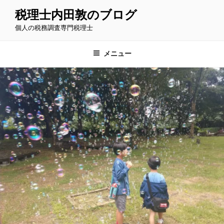
コ
税理士内田敦のブログ
ン
個人の税務調査専門税理士
テ
ン
ツ
メニュー
へ
ス
キ
ッ
プ