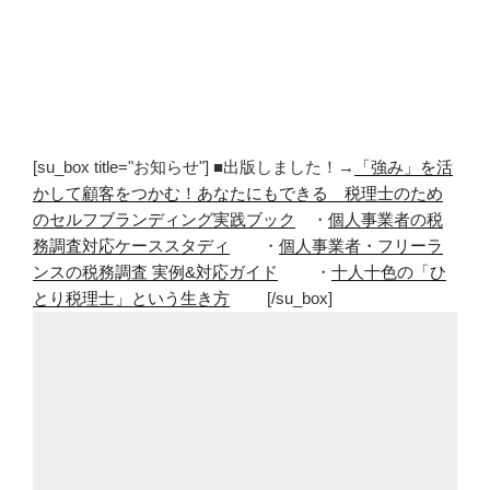
[su_box title="お知らせ"] ■出版しました！→
「強み」を活
かして顧客をつかむ！あなたにもできる 税理士のため
のセルフブランディング実践ブック
・
個人事業者の税
務調査対応ケーススタディ
・
個人事業者・フリーラ
ンスの税務調査 実例&対応ガイド
・
十人十色の「ひ
とり税理士」という生き方
[/su_box]