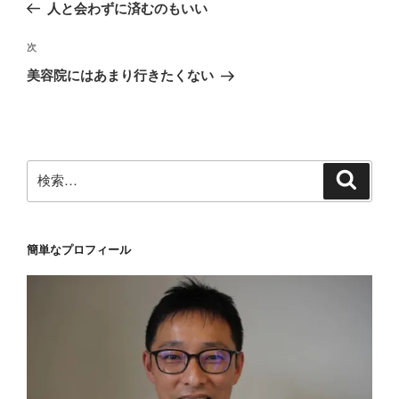
の
人と会わずに済むのもいい
ナ
投
ビ
稿
次
次
ゲ
の
美容院にはあまり行きたくない
投
ー
稿
シ
ョ
ン
検
検
索
索:
簡単なプロフィール