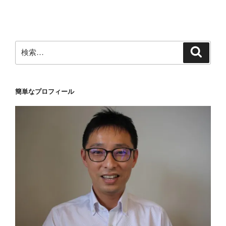
投
ー
稿
シ
ョ
ン
検
検
索
索:
簡単なプロフィール