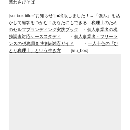
葉わさびそば
[su_box title="お知らせ"] ■出版しました！→
「強み」を活
かして顧客をつかむ！あなたにもできる 税理士のため
のセルフブランディング実践ブック
・
個人事業者の税
務調査対応ケーススタディ
・
個人事業者・フリーラ
ンスの税務調査 実例&対応ガイド
・
十人十色の「ひ
とり税理士」という生き方
[/su_box]