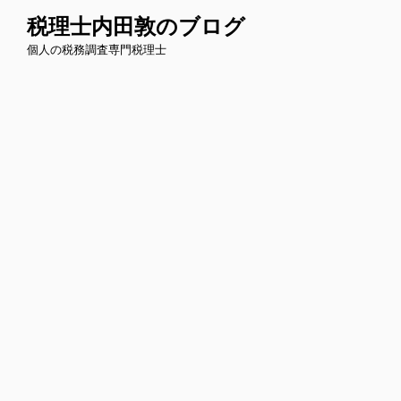
コ
税理士内田敦のブログ
ン
個人の税務調査専門税理士
テ
ン
ツ
へ
ス
キ
ッ
プ