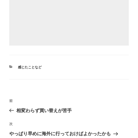
カ
感じたことなど
テ
ゴ
リ
ー
投
前
前
稿
の
相変わらず買い替えが苦手
ナ
投
ビ
稿
次
次
ゲ
の
やっぱり早めに海外に行っておけばよかったかも