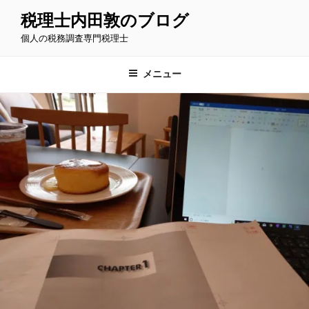
コ
税理士内田敦のブログ
ン
個人の税務調査専門税理士
テ
ン
ツ
メニュー
へ
ス
キ
ッ
プ