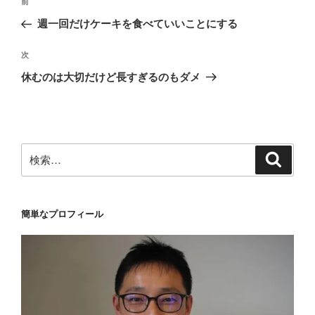
前
前
稿
の
週一回だけケーキを食べていいことにする
ナ
投
ビ
稿
次
次
ゲ
の
休むのは大切だけど長すぎるのもダメ
投
ー
稿
シ
ョ
ン
検
検
索
索:
簡単なプロフィール