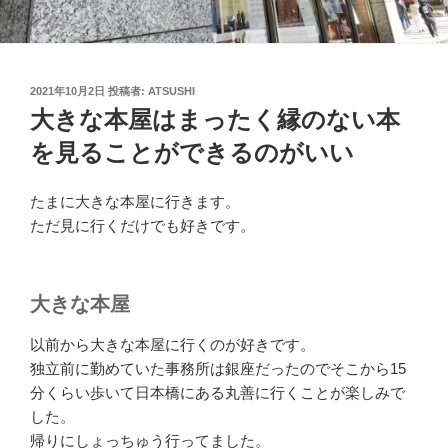
投
2021年10月2日
投稿者:
ATSUSHI
稿
大きな本屋はまったく縁のない本
日:
を見ることができるのがいい
たまに大きな本屋に行きます。
ただ見に行くだけでも好きです。
大きな本屋
以前から大きな本屋に行くのが好きです。
独立前に勤めていた事務所は銀座だったのでそこから15
分くらい歩いて日本橋にある丸善に行くことが楽しみで
した。
帰りにしょっちゅう行ってました。