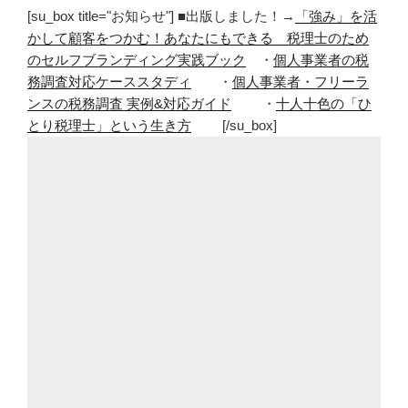
[su_box title="お知らせ"] ■出版しました！→
「強み」を活
かして顧客をつかむ！あなたにもできる 税理士のため
のセルフブランディング実践ブック
・
個人事業者の税
務調査対応ケーススタディ
・
個人事業者・フリーラ
ンスの税務調査 実例&対応ガイド
・
十人十色の「ひ
とり税理士」という生き方
[/su_box]