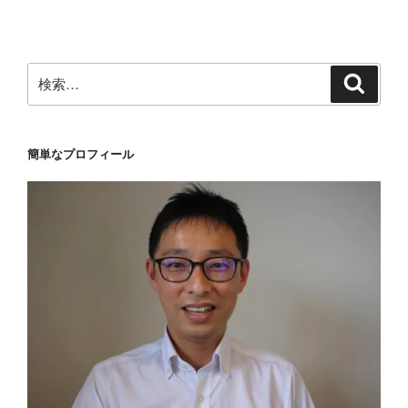
シ
ョ
ン
検
検
索
索:
簡単なプロフィール