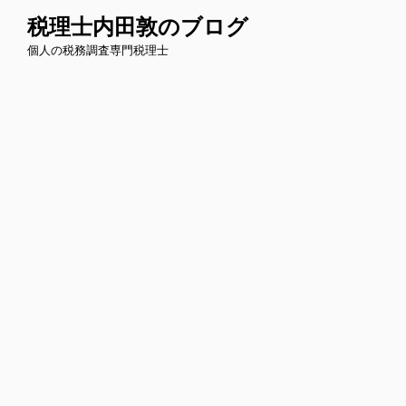
コ
税理士内田敦のブログ
ン
個人の税務調査専門税理士
テ
ン
ツ
へ
ス
キ
ッ
プ