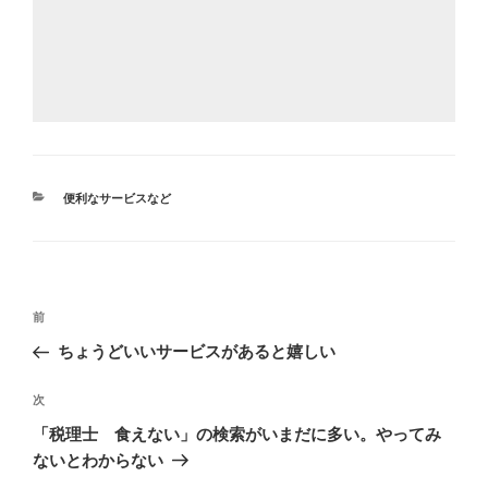
カ
便利なサービスなど
テ
ゴ
リ
ー
投
前
前
稿
の
ちょうどいいサービスがあると嬉しい
ナ
投
ビ
稿
次
次
ゲ
の
「税理士 食えない」の検索がいまだに多い。やってみ
投
ー
ないとわからない
稿