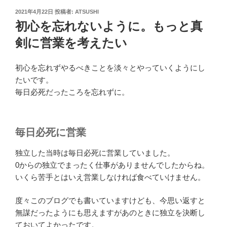
投
2021年4月22日
投稿者:
ATSUSHI
稿
初心を忘れないように。もっと真
日:
剣に営業を考えたい
初心を忘れずやるべきことを淡々とやっていくようにし
たいです。
毎日必死だったころを忘れずに。
毎日必死に営業
独立した当時は毎日必死に営業していました。
0からの独立でまったく仕事がありませんでしたからね。
いくら苦手とはいえ営業しなければ食べていけません。
度々このブログでも書いていますけども、今思い返すと
無謀だったようにも思えますがあのときに独立を決断し
ておいてよかったです。