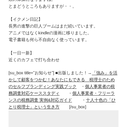
とまどうところもありますが・・。
【イクメン日記】
長男の進撃の巨人ブームはまだ続いています。
アニメではなくkindleの漫画に移りました。
電子書籍も何ら不自由なく使っています。
【一日一新】
近くのカフェで打ち合わせ
[su_box title="お知らせ"] ■出版しました！→
「強み」を活
かして顧客をつかむ！あなたにもできる 税理士のため
のセルフブランディング実践ブック
・
個人事業者の税
務調査対応ケーススタディ
・
個人事業者・フリーラ
ンスの税務調査 実例&対応ガイド
・
十人十色の「ひ
とり税理士」という生き方
[/su_box]