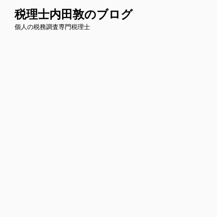
コ
税理士内田敦のブログ
ン
個人の税務調査専門税理士
テ
ン
ツ
へ
ス
キ
ッ
プ