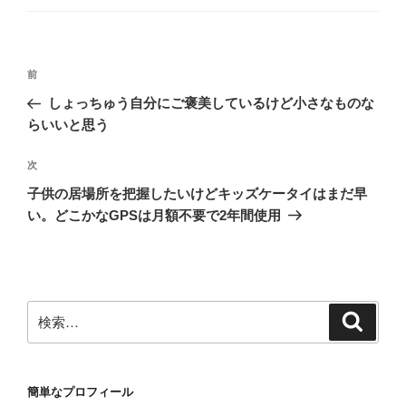
ゴ
リ
ー
投
前
前
稿
の
しょっちゅう自分にご褒美しているけど小さなものな
ナ
投
らいいと思う
ビ
稿
ゲ
次
次
の
ー
子供の居場所を把握したいけどキッズケータイはまだ早
投
シ
い。どこかなGPSは月額不要で2年間使用
稿
ョ
ン
検
検
索
索:
簡単なプロフィール