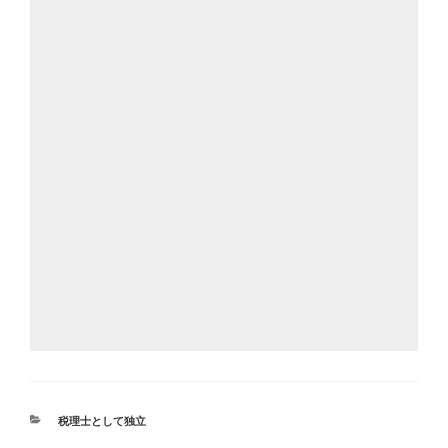
カ
税理士として独立
テ