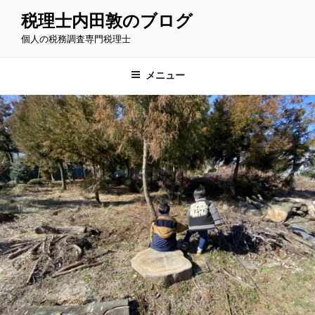
コ
税理士内田敦のブログ
ン
個人の税務調査専門税理士
テ
ン
ツ
メニュー
へ
ス
キ
ッ
プ