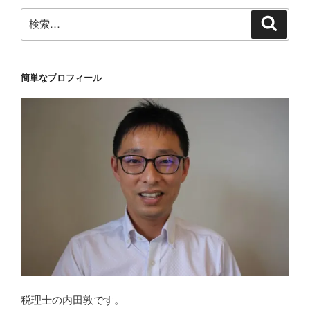
検
検
索
索:
簡単なプロフィール
税理士の内田敦です。