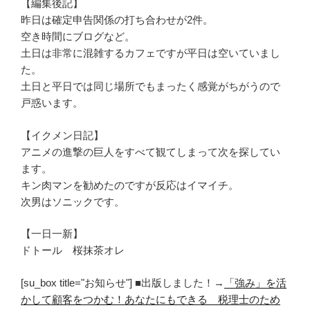
【編集後記】
昨日は確定申告関係の打ち合わせが2件。
空き時間にブログなど。
土日は非常に混雑するカフェですが平日は空いていまし
た。
土日と平日では同じ場所でもまったく感覚がちがうので
戸惑います。
【イクメン日記】
アニメの進撃の巨人をすべて観てしまって次を探してい
ます。
キン肉マンを勧めたのですが反応はイマイチ。
次男はソニックです。
【一日一新】
ドトール 桜抹茶オレ
[su_box title="お知らせ"] ■出版しました！→
「強み」を活
かして顧客をつかむ！あなたにもできる 税理士のため