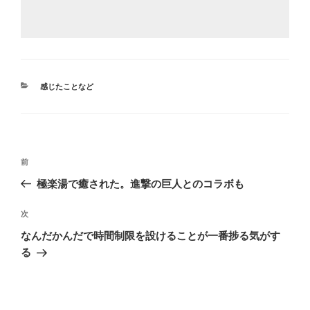
カ
感じたことなど
テ
ゴ
リ
ー
投
前
前
稿
の
極楽湯で癒された。進撃の巨人とのコラボも
ナ
投
ビ
稿
次
次
ゲ
の
なんだかんだで時間制限を設けることが一番捗る気がす
投
ー
る
稿
シ
ョ
ン