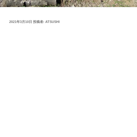
投
2021年3月10日
投稿者:
ATSUSHI
稿
日: