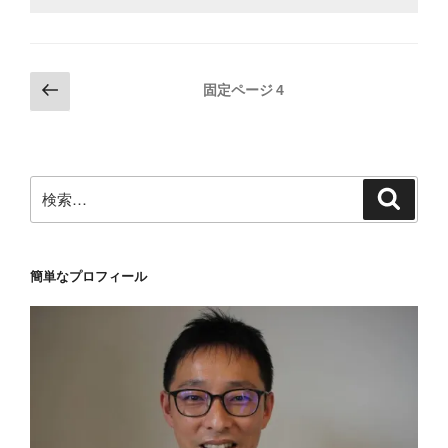
投
前
固定ページ
4
の
稿
ペ
の
ー
ペ
ジ
検
検
ー
索
索:
ジ
送
簡単なプロフィール
り