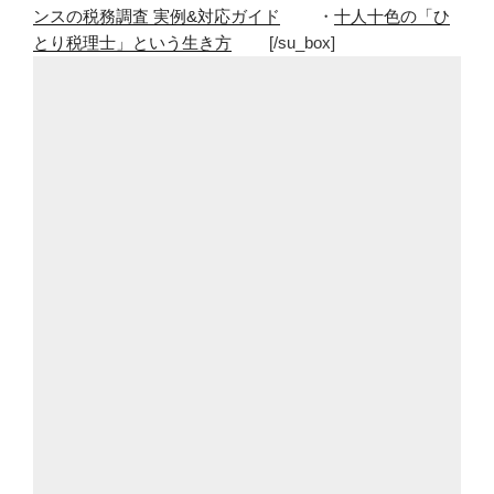
ンスの税務調査 実例&対応ガイド
・
十人十色の「ひ
二
とり税理士」という生き方
[/su_box]
人
で
よ
か
っ
た
と
思
う
よ
う
に
な
っ
て
き
た”
の