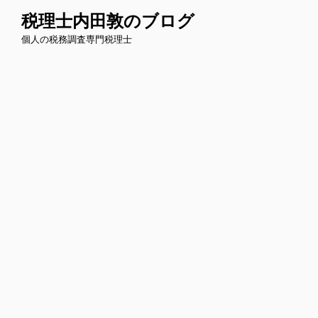
コ
税理士内田敦のブログ
ン
個人の税務調査専門税理士
テ
ン
ツ
へ
ス
キ
ッ
プ