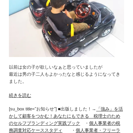
以前は女の子が欲しいなぁと思っていましたが
最近は男の子二人もよかったなと感じるようになってき
ました。
“改
続きを読む
め
[su_box title="お知らせ"] ■出版しました！→
「強み」を活
て
かして顧客をつかむ！あなたにもできる 税理士のため
男
のセルフブランディング実践ブック
・
個人事業者の税
の
務調査対応ケーススタディ
・
個人事業者・フリーラ
子