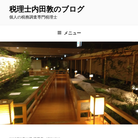
コ
税理士内田敦のブログ
ン
個人の税務調査専門税理士
テ
ン
ツ
メニュー
へ
ス
キ
ッ
プ