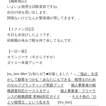
【編集後記】
いよいよ税理士試験直前ですね。
自分の頃を思い出します。
関係ないけどなんか緊張感が増してきます。。
【イクメン日記】
今日も水浴びしたようです。
幼稚園が休みで暇を持て余してるんです。
【一日一新】
オランジーナ（今さらですが）
ダイエー本屋アシーネ
[su_box title="お知らせ"] ■出版しました！→
「強み」を活
かして顧客をつかむ！あなたにもできる 税理士のため
のセルフブランディング実践ブック
・
個人事業者の税
務調査対応ケーススタディ
・
個人事業者・フリーラ
ンスの税務調査 実例&対応ガイド
・
十人十色の「ひ
とり税理士」という生き方
[/su_box]