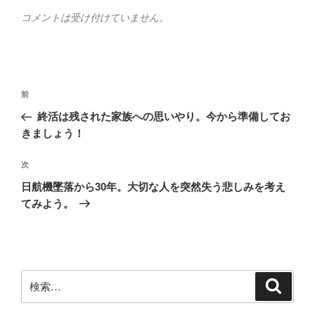
コメントは受け付けていません。
投
前
前
稿
の
終活は残された家族への思いやり。今から準備してお
ナ
投
きましょう！
ビ
稿
ゲ
次
次
の
ー
日航機墜落から30年。大切な人を突然失う悲しみを考え
投
シ
てみよう。
稿
ョ
ン
検
検
索
索: