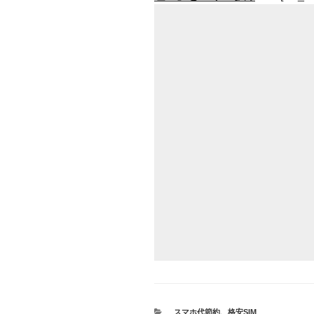
カ
スマホ代節約、格安SIM