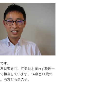
敦です。
税務調査専門。従業員を雇わず税理士
て担当しています。14歳と11歳の
す。両方とも男の子。