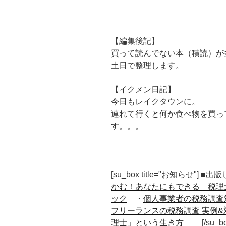
【編集後記】
買って読んでない本（積読）が
土日で整理します。
【イクメン日記】
今日もレイクタウンに。
連れて行くと何か食べ物を買っ
す。。。
[su_box title="お知らせ"] 
かむ！あなたにもできる 税理
ック
・
個人事業者の税務調査
フリーランスの税務調査 実例&
理士」という生き方
[/su_b