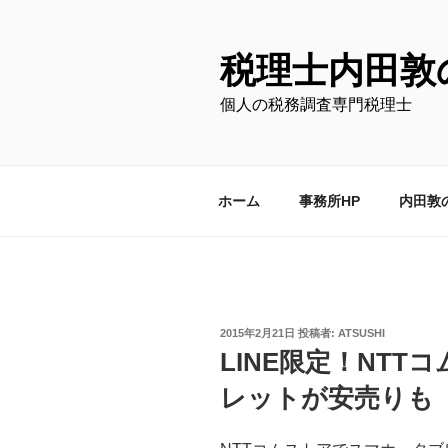
コ
ン
テ
税理士内田敦
ン
個人の税務調査専門税理士
ツ
へ
ス
キ
ホーム
事務所HP
内田敦
ッ
プ
投
2015年2月21日
投稿者:
ATSUSHI
稿
LINE限定！NT
日:
レットが安売りも