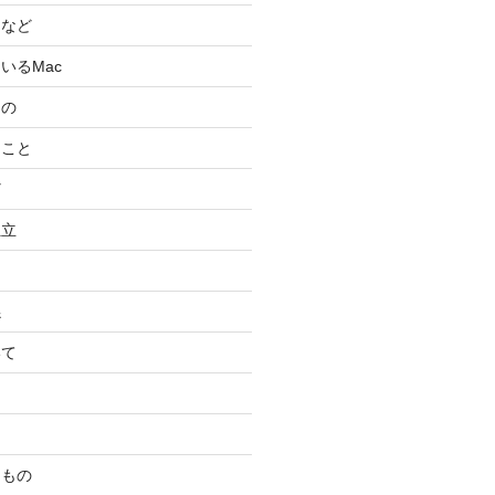
スなど
いるMac
もの
ること
ど
独立
係
いて
たもの