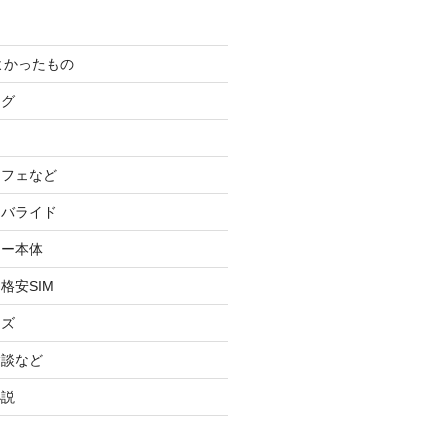
てよかったもの
ログ
カフェなど
イバライド
ケー本体
格安SIM
ッズ
験談など
小説