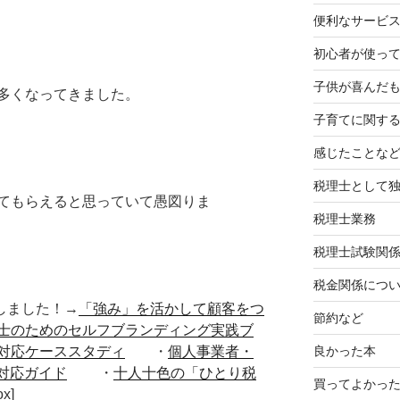
便利なサービ
初心者が使って
子供が喜んだ
多くなってきました。
子育てに関す
感じたことな
税理士として
てもらえると思っていて愚図りま
税理士業務
税理士試験関
税金関係につ
■出版しました！→
「強み」を活かして顧客をつ
節約など
士のためのセルフブランディング実践ブ
良かった本
対応ケーススタディ
・
個人事業者・
対応ガイド
・
十人十色の「ひとり税
買ってよかっ
ox]