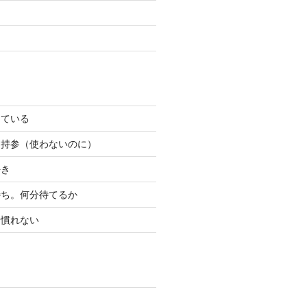
っている
ン持参（使わないのに）
好き
待ち。何分待てるか
り慣れない