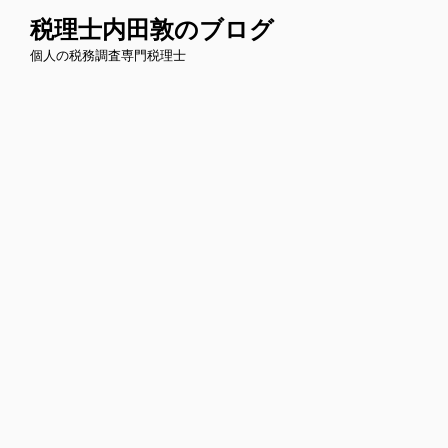
コ
税理士内田敦のブログ
ン
個人の税務調査専門税理士
テ
ン
ツ
へ
ス
キ
ッ
プ