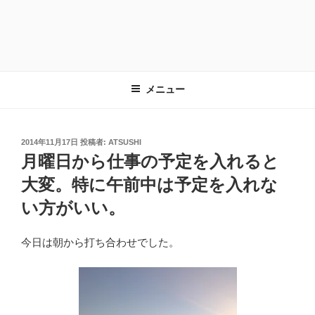
メニュー
投
2014年11月17日
投稿者:
ATSUSHI
稿
月曜日から仕事の予定を入れると
日:
大変。特に午前中は予定を入れな
い方がいい。
今日は朝から打ち合わせでした。