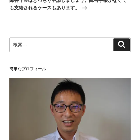
障害年金はきっちり申請しましょう。障害手帳がなくて
投
シ
も支給されるケースもあります。
稿
ョ
ン
検
検
索
索:
簡単なプロフィール