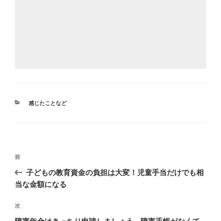
カ
感じたことなど
テ
ゴ
リ
ー
投
前
前
稿
の
子どもの教育資金の負担は大変！児童手当だけでも相
ナ
投
当な金額になる
ビ
稿
ゲ
次
次
の
ー