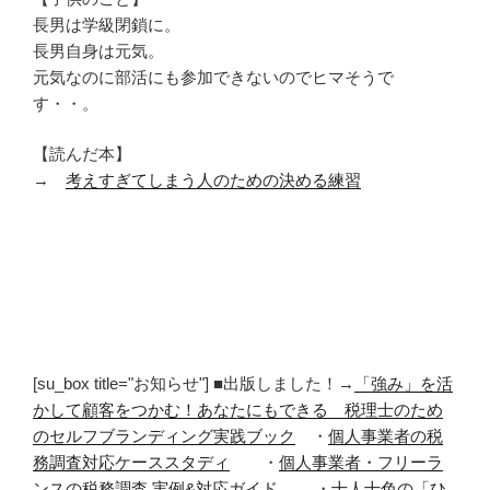
長男は学級閉鎖に。
長男自身は元気。
元気なのに部活にも参加できないのでヒマそうで
す・・。
【読んだ本】
→
考えすぎてしまう人のための決める練習
[su_box title="お知らせ"] ■出版しました！→
「強み」を活
かして顧客をつかむ！あなたにもできる 税理士のため
のセルフブランディング実践ブック
・
個人事業者の税
務調査対応ケーススタディ
・
個人事業者・フリーラ
ンスの税務調査 実例&対応ガイド
・
十人十色の「ひ