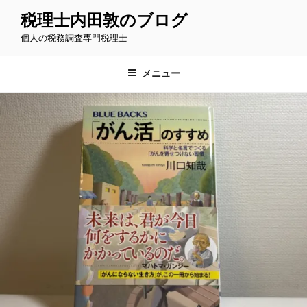
コ
税理士内田敦のブログ
ン
個人の税務調査専門税理士
テ
ン
ツ
メニュー
へ
ス
キ
ッ
プ