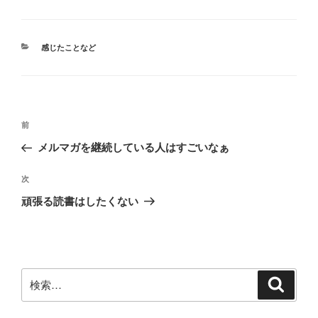
カ
感じたことなど
テ
ゴ
リ
ー
投
前
前
稿
の
メルマガを継続している人はすごいなぁ
ナ
投
ビ
稿
次
次
ゲ
の
頑張る読書はしたくない
投
ー
稿
シ
ョ
ン
検
検
索
索: