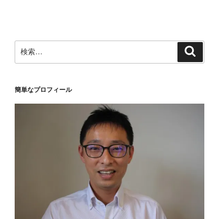
投
ー
稿
シ
ョ
ン
検
検
索
索:
簡単なプロフィール