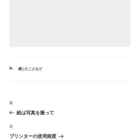
カ
感じたことなど
テ
ゴ
リ
ー
投
前
前
稿
の
紙は写真を撮って
ナ
投
ビ
稿
次
次
ゲ
の
プリンターの使用頻度