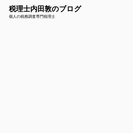
コ
税理士内田敦のブログ
ン
個人の税務調査専門税理士
テ
ン
ツ
へ
ス
キ
ッ
プ