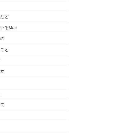
スなど
いるMac
もの
ること
ど
独立
係
いて