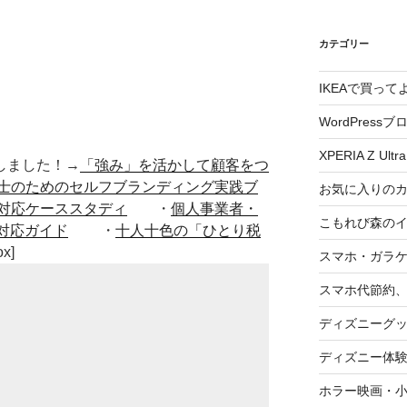
カテゴリー
IKEAで買っ
WordPressブ
XPERIA Z Ultra
■出版しました！→
「強み」を活かして顧客をつ
士のためのセルフブランディング実践ブ
お気に入りの
対応ケーススタディ
・
個人事業者・
こもれび森の
対応ガイド
・
十人十色の「ひとり税
ox]
スマホ・ガラ
スマホ代節約、
ディズニーグ
ディズニー体
ホラー映画・