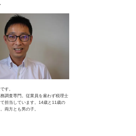
ル
敦です。
税務調査専門。従業員を雇わず税理士
て担当しています。14歳と11歳の
す。両方とも男の子。