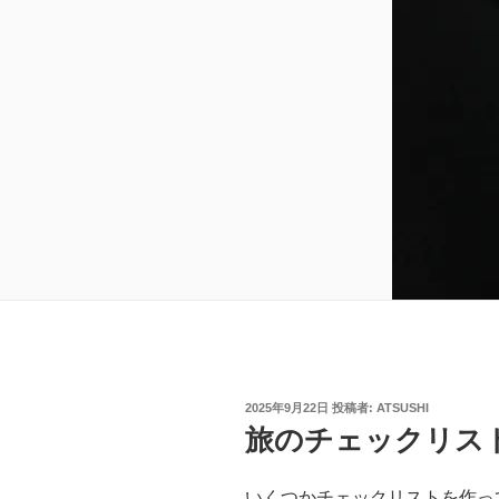
投
2025年9月22日
投稿者:
ATSUSHI
稿
旅のチェックリス
日:
いくつかチェックリストを作っ