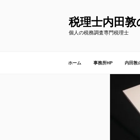
コ
ン
テ
税理士内田敦
ン
個人の税務調査専門税理士
ツ
へ
ス
キ
ホーム
事務所HP
内田敦
ッ
プ