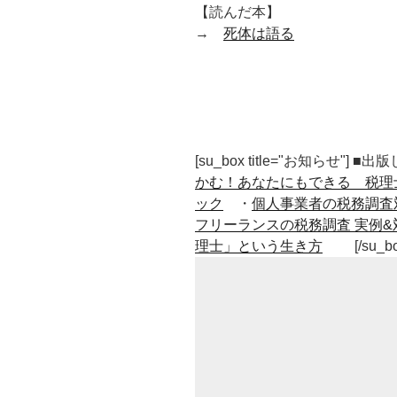
【読んだ本】
→
死体は語る
[su_box title="お知らせ"] 
かむ！あなたにもできる 税理
ック
・
個人事業者の税務調査
フリーランスの税務調査 実例&
理士」という生き方
[/su_b