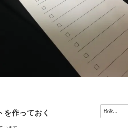
検
トを作っておく
索:
ています。