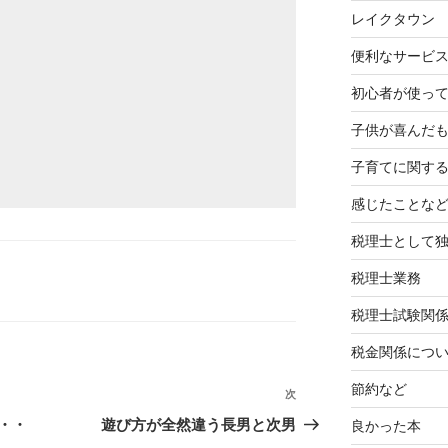
レイクタウン
便利なサービ
初心者が使って
子供が喜んだ
子育てに関す
感じたことな
税理士として
税理士業務
税理士試験関
税金関係につ
節約など
次
次
の
・・
遊び方が全然違う長男と次男
良かった本
投