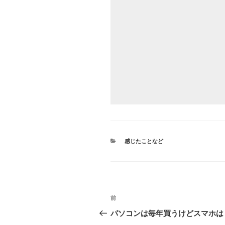
カ
感じたことなど
テ
ゴ
リ
ー
投
前
前
稿
の
パソコンは毎年買うけどスマホは
投