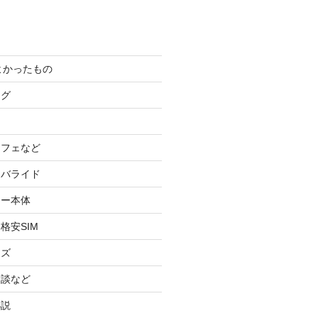
てよかったもの
ログ
カフェなど
イバライド
ケー本体
格安SIM
ッズ
験談など
小説