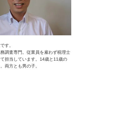
敦です。
税務調査専門。従業員を雇わず税理士
て担当しています。14歳と11歳の
す。両方とも男の子。