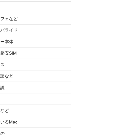
カフェなど
イバライド
ケー本体
格安SIM
ッズ
験談など
小説
スなど
いるMac
もの