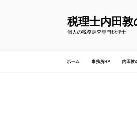
コ
ン
テ
税理士内田敦
ン
個人の税務調査専門税理士
ツ
へ
ス
キ
ホーム
事務所HP
内田敦
ッ
プ