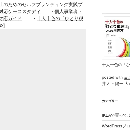
士のためのセルフブランディング実践ブ
対応ケーススタディ
・
個人事業者・
対応ガイド
・
十人十色の「ひとり税
ox]
十人十色の「
posted with
ヨ
井ノ上 陽一 大蔵
カテゴリー
IKEAで買っ
WordPressブ