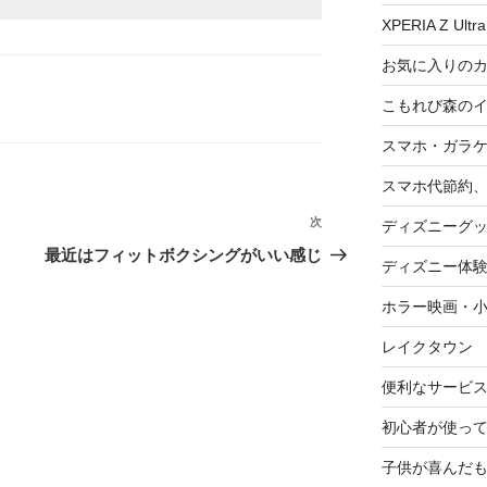
XPERIA Z Ultra
お気に入りの
こもれび森の
スマホ・ガラ
スマホ代節約、
次
次
ディズニーグ
の
最近はフィットボクシングがいい感じ
ディズニー体
投
稿
ホラー映画・
レイクタウン
便利なサービ
初心者が使って
子供が喜んだ