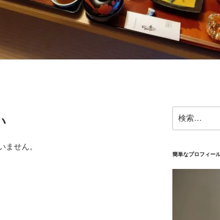
検
い
索:
いません。
簡単なプロフィー