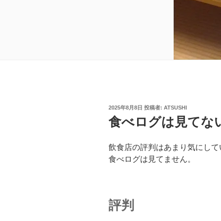
投
2025年8月8日
投稿者:
ATSUSHI
稿
食べログは見てな
日:
飲食店の評判はあまり気にして
食べログは見てません。
評判