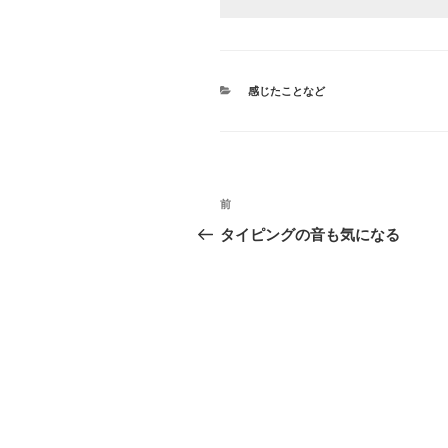
カ
感じたことなど
テ
ゴ
リ
ー
投
前
前
稿
の
タイピングの音も気になる
投
ナ
稿
ビ
ゲ
ー
シ