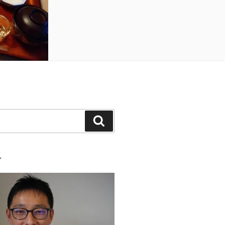
検
索
ル